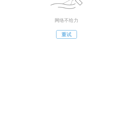
网络不给力
重试