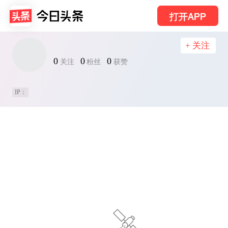
打开APP
+ 关注
0
0
0
关注
粉丝
获赞
IP：