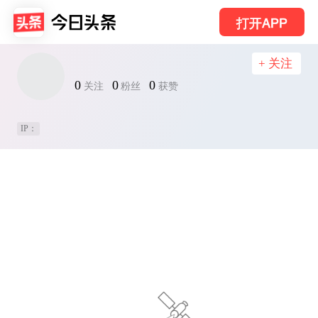
打开APP
+ 关注
0
0
0
关注
粉丝
获赞
IP：