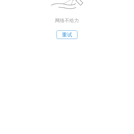
网络不给力
重试