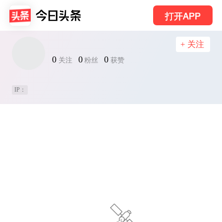
打开APP
+ 关注
0
0
0
关注
粉丝
获赞
IP：