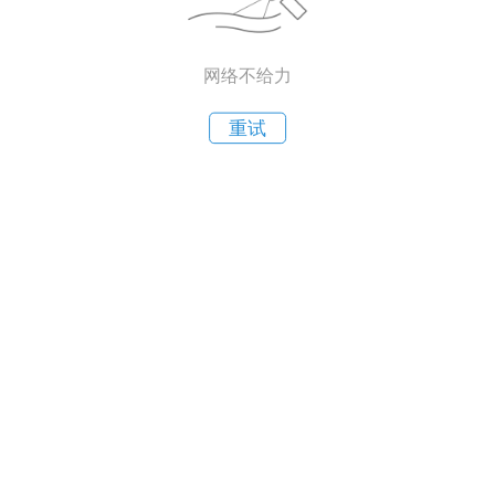
网络不给力
重试