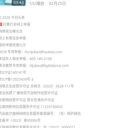
蒙坐镇
03:43
532
播放
02月25日
©
2026
今日头条
扫黄打非网上举报
网络谣言曝光台
网上有害信息举报
侵权举报受理公示
MCN 专项举报：mcnjubao@toutiao.com
未成年人相关举报：400-140-2108
算法推荐专项举报：sfjubao@bytedance.com
京ICP证140141号
京ICP备12025439号-3
网络文化经营许可证 京网文〔2023〕3628-111号
营业执照
广播电视节目制作经营许可证
出版物经营许可证
营业性演出许可证
互联网新闻信息服务许可证 11220190002
药品医疗器械网络信息服务备案编号：（京）网药械信
息备字（2023）第00006号
互联网宗教信息服务许可证：京（2025）0000021