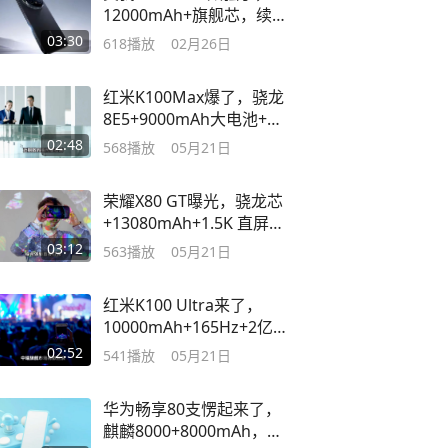
12000mAh+旗舰芯，续航
直接取代充电
03:30
618
播放
02月26日
红米K100Max爆了，骁龙
8E5+9000mAh大电池+百
瓦快充，期待
02:48
568
播放
05月21日
荣耀X80 GT曝光，骁龙芯
+13080mAh+1.5K 直屏，
香喷喷
03:12
563
播放
05月21日
红米K100 Ultra来了，
10000mAh+165Hz+2亿主
摄，太强了
02:52
541
播放
05月21日
华为畅享80支愣起来了，
麒麟8000+8000mAh，鸿