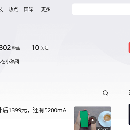
技
热点
国际
更多
302
10
粉丝
关注
尽在小稿哥
后1399元，还有5200mA
03:37