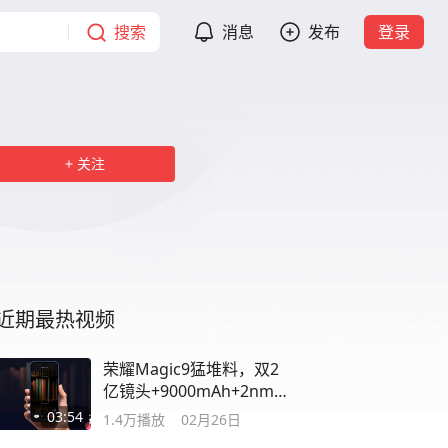
搜索
消息
发布
登录
关注
近期最热视频
荣耀Magic9猛堆料，双2
亿镜头+9000mAh+2nm，
强得很
03:54
1.4万
播放
02月26日