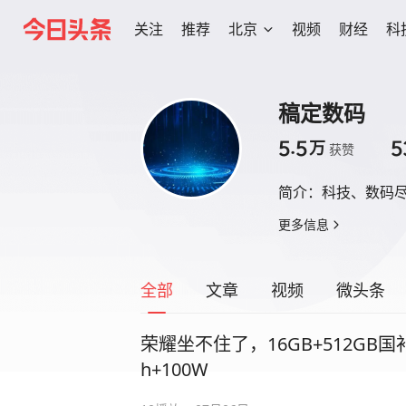
关注
推荐
北京
视频
财经
科
稿定数码
5.5
5
万
获赞
简介：
科技、数码
更多信息
全部
文章
视频
微头条
荣耀坐不住了，16GB+512GB国补
h+100W