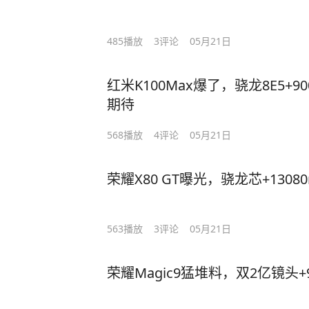
485
播放
3
评论
05月21日
红米K100Max爆了，骁龙8E5+
期待
568
播放
4
评论
05月21日
荣耀X80 GT曝光，骁龙芯+13080
563
播放
3
评论
05月21日
荣耀Magic9猛堆料，双2亿镜头+