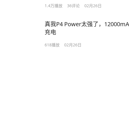
1.4万
播放
36
评论
02月26日
真我P4 Power太强了，1200
充电
618
播放
02月26日