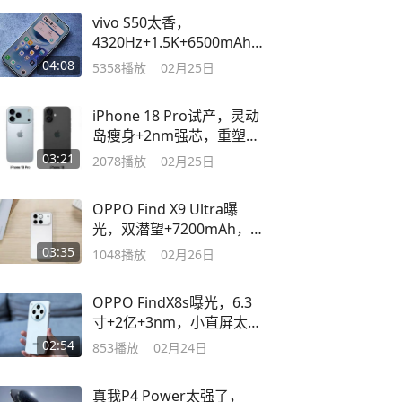
vivo S50太香，
4320Hz+1.5K+6500mAh，
三代骁龙8s坐镇
04:08
5358
播放
02月25日
iPhone 18 Pro试产，灵动
岛瘦身+2nm强芯，重塑旗
舰格局
03:21
2078
播放
02月25日
OPPO Find X9 Ultra曝
光，双潜望+7200mAh，
全能旗舰新突破
03:35
1048
播放
02月26日
OPPO FindX8s曝光，6.3
寸+2亿+3nm，小直屏太美
了
02:54
853
播放
02月24日
真我P4 Power太强了，