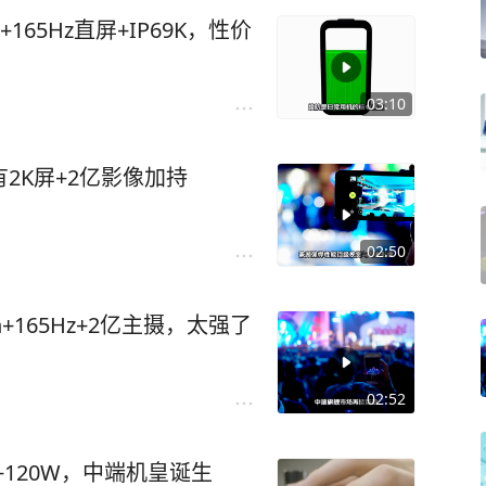
+165Hz直屏+IP69K，性价
03:10
有2K屏+2亿影像加持
02:50
Ah+165Hz+2亿主摄，太强了
02:52
Ah+120W，中端机皇诞生