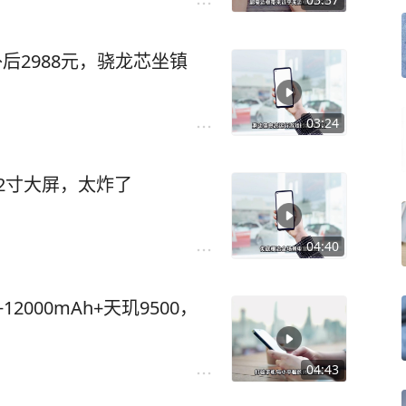
国补后2988元，骁龙芯坐镇
03:24
7.2寸大屏，太炸了
04:40
12000mAh+天玑9500，
04:43