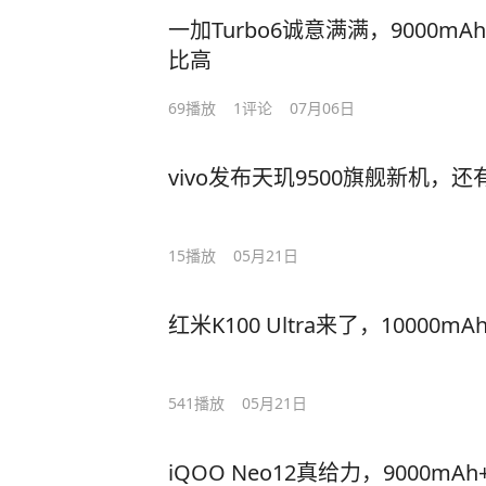
一加Turbo6诚意满满，9000mAh
比高
69
播放
1
评论
07月06日
vivo发布天玑9500旗舰新机，还
15
播放
05月21日
红米K100 Ultra来了，10000m
541
播放
05月21日
iQOO Neo12真给力，9000m