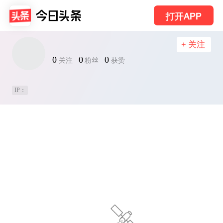
打开APP
+ 关注
0
0
0
关注
粉丝
获赞
IP：