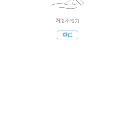
网络不给力
重试