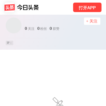
打开APP
+ 关注
0
0
0
关注
粉丝
获赞
IP：