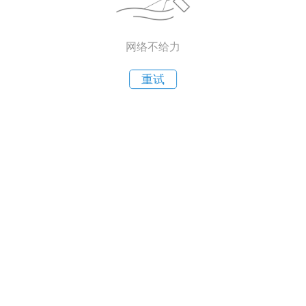
网络不给力
重试