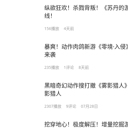
纵欲狂欢！杀戮背叛！《苏丹的
线！
156
播放
4天前
暴爽！动作肉鸽新游《零境·入侵
来袭
235
播放
1
评论
8天前
黑暗奇幻动作搜打撤《雾影猎人》7
影猎人
2307
播放
9
评论
07月28日
挖穿地心！极度解压！增量挖掘