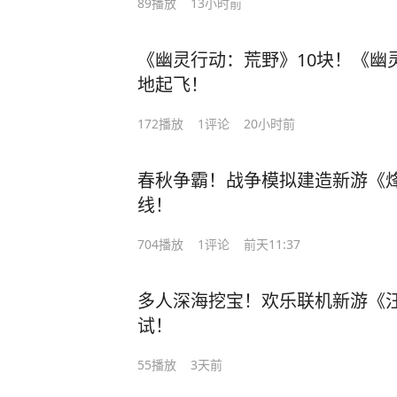
89
播放
13小时前
《幽灵行动：荒野》10块！《幽灵
地起飞！
172
播放
1
评论
20小时前
春秋争霸！战争模拟建造新游《烽
线！
704
播放
1
评论
前天11:37
多人深海挖宝！欢乐联机新游《
试！
55
播放
3天前