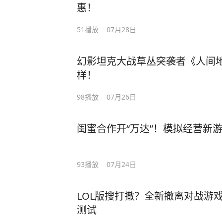
惠！
51
播放
07月28日
幻影坦克大战草丛突袭者《人间
样！
98
播放
07月26日
闺蜜合作开“万达”！模拟经营新
93
播放
07月24日
LOL版搜打撤？全新撤离对战游
测试