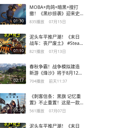
MOBA+肉鸽+暗黑+搜打
撤！《黑纱掠袭》迎来史
诗级更新！
01:30
835
播放
07月15日
泥头车平推尸潮！《末日
战车：丧尸废土》 #Steam
游戏 #单机游戏
01:10
821
播放
07月13日
春秋争霸！战争模拟建造
新游《烽沙》将于8月12日
抢先上线！
02:17
704
播放
前天11:37
《刺客信条：黑旗 记忆重
置》不止重置！这是一款
新游戏！
01:56
561
播放
07月07日
泥头车平推尸潮！《末日