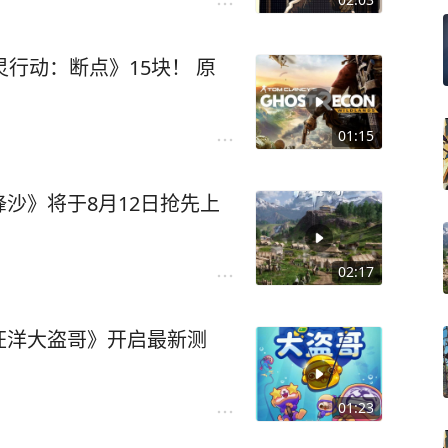
行动：断点》15块！ 原
01:15
沙》将于8月12日抢先上
02:17
汪洋大盗哥》开启最新测
01:23