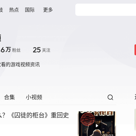
技
热点
国际
更多
频
.6
25
万
粉丝
关注
欢看的游戏视频资讯
合集
小视频
么？《囚徒的柜台》重回史
02:03