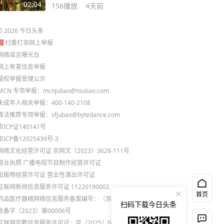
区即将上线！
02:04
156
播放
4天前
©
2026
今日头条
扫黄打非网上举报
网络谣言曝光台
网上有害信息举报
侵权举报受理公示
MCN 专项举报：mcnjubao@toutiao.com
未成年人相关举报：400-140-2108
算法推荐专项举报：sfjubao@bytedance.com
京ICP证140141号
京ICP备12025439号-3
网络文化经营许可证 京网文〔2023〕3628-111号
营业执照
广播电视节目制作经营许可证
出版物经营许可证
营业性演出许可证
互联网新闻信息服务许可证 11220190002
首页
药品医疗器械网络信息服务备案编号：（京）网药械信
扫码下载今日头条
息备字（2023）第00006号
互联网宗教信息服务许可证：京（2025）0000021