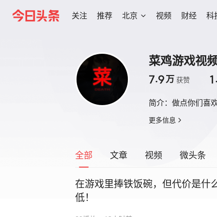
关注
推荐
北京
视频
财经
科
菜鸡游戏视
7.9
1
万
获赞
简介：
做点你们喜
更多信息
全部
文章
视频
微头条
在游戏里捧铁饭碗，但代价是什
低！