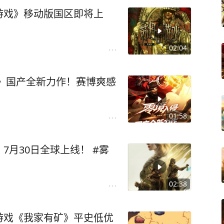
游戏》移动版国区即将上
02:04
》国产全新力作！赛博爽感
01:58
月30日全球上线！ #雾
02:38
游戏《我家有矿》平史低优