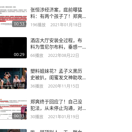
张恒涉经济案，庭前曝猛
料：有两个孩子了！郑爽
或将人设崩塌
00:53
196
播放
2021年01月18日
酒店大厅安装全过程，布
料为雪尼尔布料，垂感一
看就知道
00:29
66
播放
2022年08月22日
塑料姐妹花？孟子义黑历
史被扒，闺蜜发文神助攻...
01:18
36
播放
2020年11月15日
郑爽终于回应了！自己没
犯法，从未停止沟通，对
两个孩子只字未提
00:35
30
播放
2021年01月19日