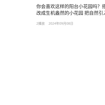
你会喜欢这样的阳台小花园吗？搭
改成生机盎然的小花园 把自然引
慢时光的禅意角落 搭配的本色电
2
播放
2024年09月08日
自然光畅通无阻，为空间增添层次
馨又治愈 #竹帘 #窗帘厂家 #茶
帘厂家