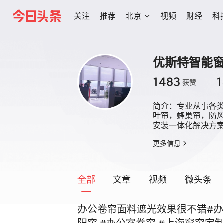
关注
推荐
北京
视频
财经
科
优斯特智能
1483
1
获赞
简介：
专业从事各
叶帘，蜂巢帘，防
安装一体化解决方
更多信息
全部
文章
视频
微头条
办公卷帘面料遮光效果很不错#办公
阳帘 #办公室卷帘 #上海窗帘定