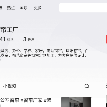
技
热点
国际
更多
窗帘工厂
41
3
粉丝
关注
类酒店、办公、学校、家居，电动窗帘，遮阳卷帘，百
风卷帘，布艺窗帘等窗帘定制加工，为客户提供设计、
案
小视频
室窗帘 #窗帘厂家 #遮
制