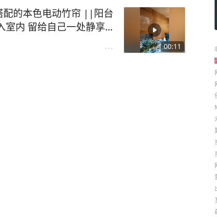
配的本色电动竹帘 ||阳台
入室内 留给自己一处静享
动竹帘 生活更加禅意+智能
00:11
感 在这里喝着茶，氛围温
室竹帘 #上海窗帘定制 #竹