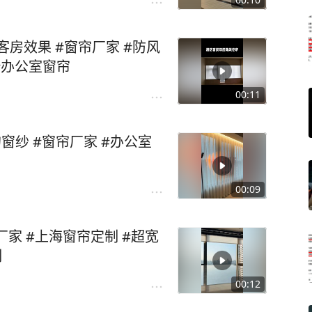
格。 #智能电动卷帘 #办
定制 #遮阳卷帘
客房效果 #窗帘厂家 #防风
#办公室窗帘
00:11
窗纱 #窗帘厂家 #办公室
00:09
 #上海窗帘定制 #超宽
制
00:12