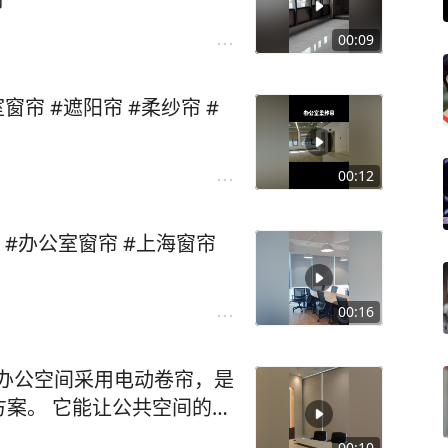
00:09
帘 #遮阳帘 #柔纱帘 #
00:12
#办公室窗帘 #上海窗帘
00:16
在办公空间采用电动卷帘，是
共空间的温
00:10