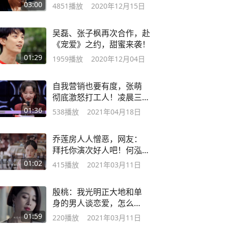
太感动了！
03:00
4851
播放
2020年12月15日
吴磊、张子枫再次合作，赴
《宠爱》之约，甜蜜来袭！
01:29
1959
播放
2020年12月04日
自我营销也要有度，张萌
彻底激怒打工人！凌晨三
四点给员工发消息
01:36
538
播放
2021年04月18日
乔莲房人人憎恶，网友：
拜托你演次好人吧！何泓
姗：我也不想啊！
01:02
415
播放
2021年03月11日
殷桃：我光明正大地和单
身的男人谈恋爱，怎么
了？
01:59
220
播放
2021年03月11日