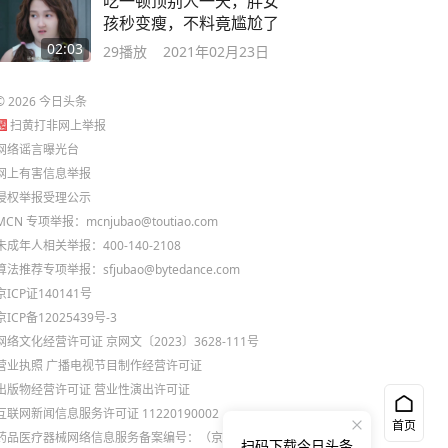
吃一顿顶别人一天，胖女
孩秒变瘦，不料竟尴尬了
02:03
29
播放
2021年02月23日
©
2026
今日头条
扫黄打非网上举报
网络谣言曝光台
网上有害信息举报
侵权举报受理公示
MCN 专项举报：mcnjubao@toutiao.com
未成年人相关举报：400-140-2108
算法推荐专项举报：sfjubao@bytedance.com
京ICP证140141号
京ICP备12025439号-3
网络文化经营许可证 京网文〔2023〕3628-111号
营业执照
广播电视节目制作经营许可证
出版物经营许可证
营业性演出许可证
互联网新闻信息服务许可证 11220190002
首页
药品医疗器械网络信息服务备案编号：（京）网药械信
扫码下载今日头条