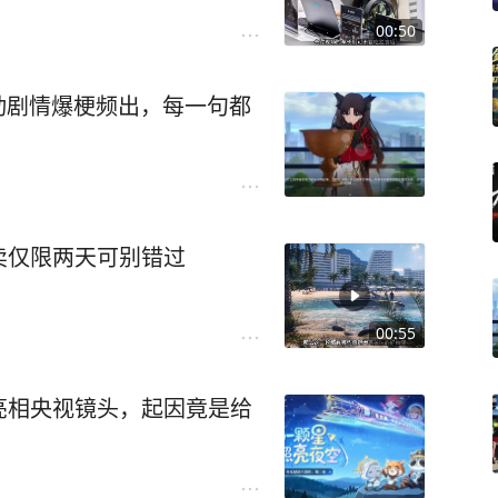
00:50
联动剧情爆梗频出，每一句都
卖仅限两天可别错过
00:55
亮相央视镜头，起因竟是给