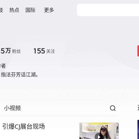
技
热点
国际
更多
.5
155
万
粉丝
关注
作者
，指法芬芳话江湖。
小视频
引爆CJ展台现场