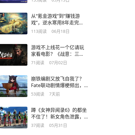
从“氪金游戏”到“赚钱游
戏”，逆水寒用8年走完
MMO 进化史
113
阅读
06月18日
游戏不上线花一个亿请玩
家看电影？《战意：三
国》这波诚意太足了
71
阅读
07月02日
崩铁编剧又放飞自我了？
Fate联动剧情爆梗频出，
每一句都是笑点
53
阅读
7天前
蹲《女神异闻录6》的都坐
不住了！新女角色泄露，
男主争议还没停
37
阅读
05月31日