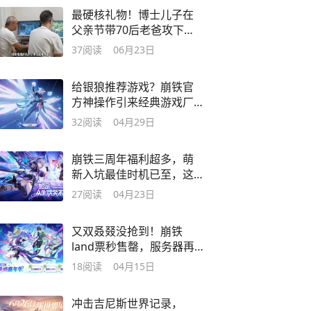
最硬核礼物！博士儿子在
父亲节带70后老爸攻下敌
盟
37
阅读
06月23日
给银狼推荐游戏？崩铁官
方神操作引来经典游戏厂
商轮番自荐
32
阅读
04月29日
崩铁三周年福利超多，萌
新入坑最佳时机已至，这
份新手指南收好
27
阅读
04月23日
又双叒叕没抢到！崩铁
land票秒售罄，服务器再
度上演原地去世
18
阅读
04月15日
冲击吉尼斯世界记录，