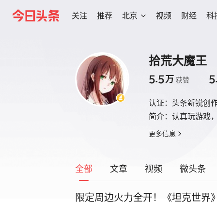
关注
推荐
北京
视频
财经
科
拾荒大魔王
5.5
5
万
获赞
认证：
头条新锐创
简介：
认真玩游戏
更多信息
全部
文章
视频
微头条
限定周边火力全开！《坦克世界》