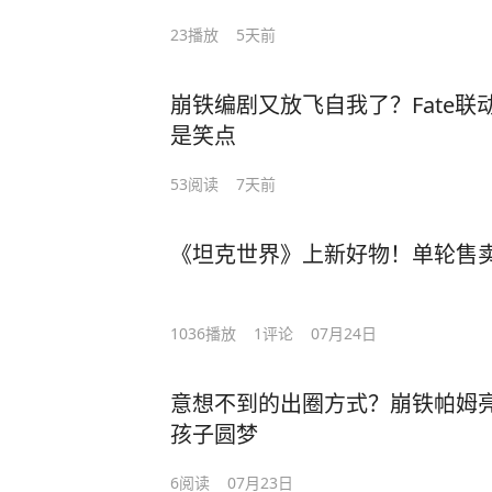
23
播放
5天前
崩铁编剧又放飞自我了？Fate
是笑点
53
阅读
7天前
《坦克世界》上新好物！单轮售
1036
播放
1
评论
07月24日
意想不到的出圈方式？崩铁帕姆
孩子圆梦
6
阅读
07月23日