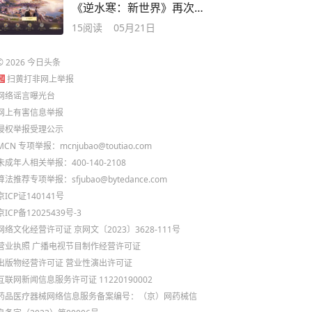
《逆水寒：新世界》再次
站到了悬崖边上
15
阅读
05月21日
©
2026
今日头条
扫黄打非网上举报
网络谣言曝光台
网上有害信息举报
侵权举报受理公示
MCN 专项举报：mcnjubao@toutiao.com
未成年人相关举报：400-140-2108
算法推荐专项举报：sfjubao@bytedance.com
京ICP证140141号
京ICP备12025439号-3
网络文化经营许可证 京网文〔2023〕3628-111号
营业执照
广播电视节目制作经营许可证
出版物经营许可证
营业性演出许可证
互联网新闻信息服务许可证 11220190002
药品医疗器械网络信息服务备案编号：（京）网药械信