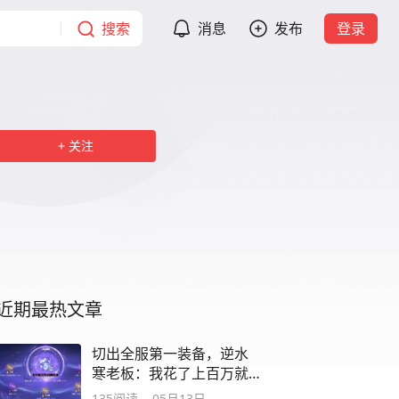
搜索
消息
发布
登录
关注
近期最热文章
切出全服第一装备，逆水
寒老板：我花了上百万就
该是我！
135
阅读
05月13日