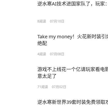
逆水寒AI技术进国家队了，玩家
8
阅读
07月10日
Take my money！火花新
绝配
4
阅读
07月08日
游戏不上线花一个亿请玩家看电
意太足了
71
阅读
07月02日
逆水寒新世界39套时装免费领取