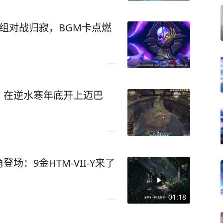
车组对战归寂，BGM卡点燃
：在逆水寒年底开上迈巴
：9金HTM-VII-Y来了
01:18