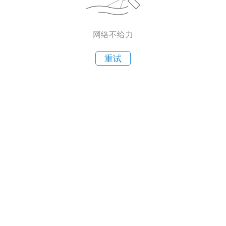
网络不给力
重试