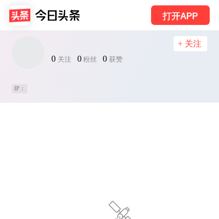
打开APP
+ 关注
0
0
0
关注
粉丝
获赞
IP：