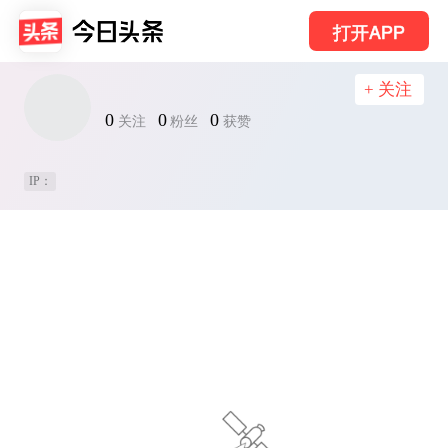
打开APP
+ 关注
0
0
0
关注
粉丝
获赞
IP：