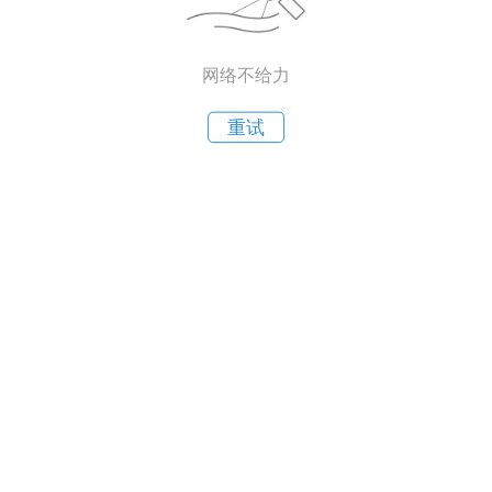
网络不给力
重试