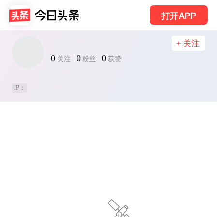
打开APP
+ 关注
0
0
0
关注
粉丝
获赞
IP：