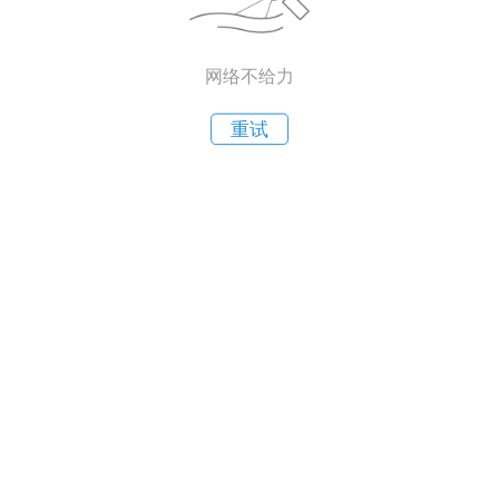
网络不给力
重试