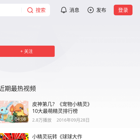
搜索
消息
发布
登录
关注
近期最热视频
皮神第几？《宠物小精灵》
10大最萌精灵排行榜
04:08
2.8万
播放
2016年09月28日
小精灵玩转《球球大作