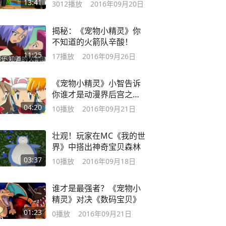
13:41
3012
播放
2016年09月20日
揭秘：《宠物小精灵》你
不知道的火箭队辛酸！
11:25
17
播放
2016年09月26日
《宠物小精灵》小智告诉
你谁才是动漫界后宫之
王！
04:20
10
播放
2016年09月21日
壮观！玩家在MC《我的世
界》中搭出神奇宝贝森林
03:37
10
播放
2016年09月18日
谁才是最强者？《宠物小
精灵》对决《数码宝贝》
01:23
0
播放
2016年09月21日