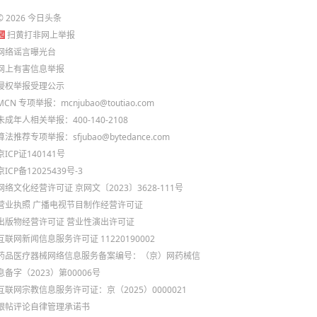
©
2026
今日头条
扫黄打非网上举报
网络谣言曝光台
网上有害信息举报
侵权举报受理公示
MCN 专项举报：mcnjubao@toutiao.com
未成年人相关举报：400-140-2108
算法推荐专项举报：sfjubao@bytedance.com
京ICP证140141号
京ICP备12025439号-3
网络文化经营许可证 京网文〔2023〕3628-111号
营业执照
广播电视节目制作经营许可证
出版物经营许可证
营业性演出许可证
互联网新闻信息服务许可证 11220190002
药品医疗器械网络信息服务备案编号：（京）网药械信
息备字（2023）第00006号
互联网宗教信息服务许可证：京（2025）0000021
跟帖评论自律管理承诺书