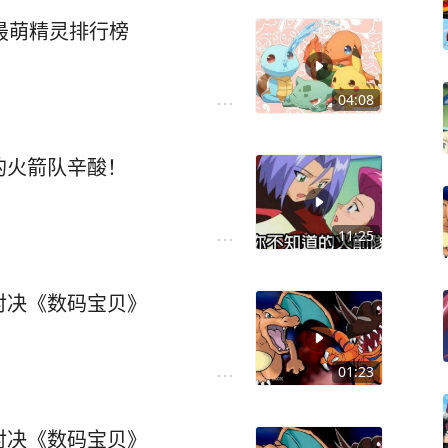
最萌精灵排行榜
04:08
的火箭队辛酸！
11:25
对决《数码宝贝》
01:23
对决《数码宝贝》