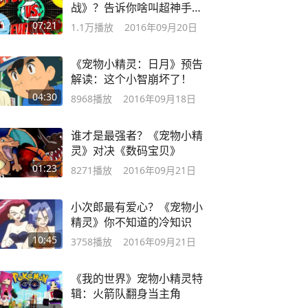
战》？告诉你啥叫超神手
速！
07:21
1.1万
播放
2016年09月20日
《宠物小精灵：日月》预告
解读：这个小智崩坏了！
04:30
8968
播放
2016年09月18日
谁才是最强者？《宠物小精
灵》对决《数码宝贝》
01:23
8271
播放
2016年09月21日
小次郎最有爱心？《宠物小
精灵》你不知道的冷知识
10:45
3758
播放
2016年09月21日
《我的世界》宠物小精灵特
辑：火箭队翻身当主角