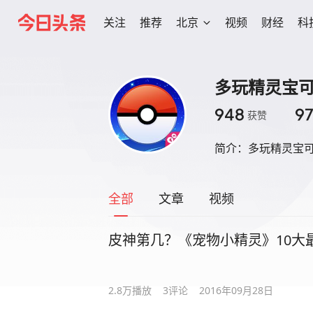
关注
推荐
北京
视频
财经
科
多玩精灵宝可
948
9
获赞
简介：
多玩精灵宝
全部
文章
视频
皮神第几？《宠物小精灵》10大
2.8万
播放
3
评论
2016年09月28日