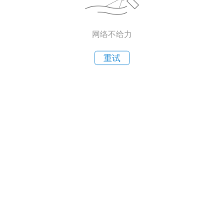
网络不给力
重试