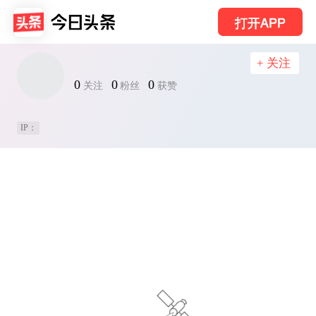
打开APP
+ 关注
0
0
0
关注
粉丝
获赞
IP：