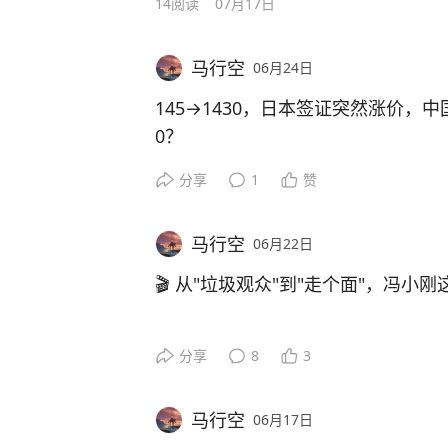
14
阅读
07月17日
马行空
06月24日
145→1430，日本签证突然涨价，
0？
分享
1
赞
根据日本驻上海总领馆公布的新收费标
单次签证：145元→715元
马行空
06月22日
多次签证：285元→1430元
🎬 从"垃圾观众"到"走个面"，冯
但最吸引眼球的是——公告里显示，
元。
先看这份25年完整票房排名：
分享
8
3
很多人看到第一反应都是：同样办日
2001《大腕》0.43亿→第2
马行空
06月17日
2003《手机》0.56亿→第1
先别急着下结论。签证收费并不完全等