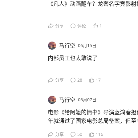
2004《天下无贼》1.20亿→第3
《凡人》动画翻车？龙套名字竟影射
定价通常会受到双边安排、互惠原则
2006《夜宴》1.30亿→第2
行政成本等因素影响，不同国家价格
2007《集结号》2.46亿→第2
近日，《凡人修仙传》动画新播两集
分享
评论
1
2008《非诚勿扰》3.25亿→第1
的“全女团队”抹黑传言，导演王裕仁
但这次争议点也很明确：涨幅太猛了
2010《唐山大地震》6.73亿→第2
惊的是剧中的一个细节：慕兰的覃上
2010《非诚勿扰2》4.74亿→第4
马行空
06月15日
龙套——“郝龄、郑珍、王章”，被网
过去很多人觉得日本是“说走就走”的
2012《一九四二》3.71亿→第4
“郝梦龄、郑廷珍、王铭章”。
内部员工也太敢说了
下抬高。尤其一家三口出行，签证、
2013《私人订制》7.13亿→第4
会很明显。
2016《我不是潘金莲》4.82亿→第18
这三位皆是抗日战争中壮烈殉国的中
2017《芳华》14.22亿→第8
分享
28
17
郝梦龄：抗日战场上牺牲的第一位军长，
更值得讨论的是：当签证门槛提高后
2019《只有芸知道》1.59亿→第72
会战中壮烈牺牲。
的地转向东南亚、欧洲甚至国内？
2023《非诚勿扰3》1.02亿→第96
郑廷珍：同样于1937年10月16日
马行空
06月07日
2025《向阳·花》2.30亿→第20
王铭章：则是在1938年3月17日的
价格上涨，筛掉的是低频游客，还是
电影《给阿嬷的情书》导演蓝鸿春担任
年就通过了国家电影总局备案，但至
早期神坛（2001-2008）：《大
制作组在涉及反派屠杀的剧情中用此
如果是你，签证贵了5倍，还去日本
宴》《集结号》《非诚勿扰》，部部
还涉及“天南划分地盘给慕兰人”，这
分享
50
116
#日本签证价格#
#中日关系#