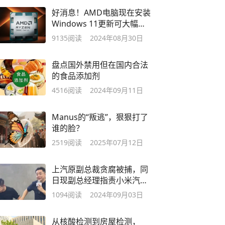
好消息！AMD电脑现在安装
Windows 11更新可大幅提
升游戏性能
9135
阅读
2024年08月30日
盘点国外禁用但在国内合法
的食品添加剂
4516
阅读
2024年09月11日
Manus的“叛逃”，狠狠打了
谁的脸？
2519
阅读
2025年07月12日
上汽原副总裁贪腐被捕，同
日现副总经理指责小米汽车
抄袭
1094
阅读
2024年09月03日
从核酸检测到房屋检测，