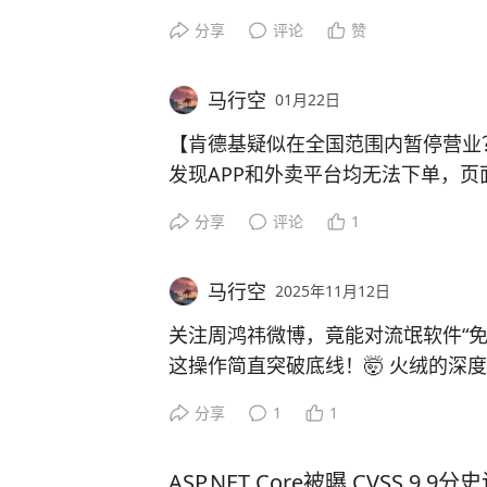
雷佳音加胡歌双男主，豆瓣开分7.5
TVBS最新民调显示，赖清德执政两年
分享
评论
赞
好的一部。改编自豆瓣9.3的神剧《
改革”遭55%不满，但整体施政满意度
同一屋檐下暗中较劲四十年的故事，
上涨6个百分点；不满意度则从55%降
马行空
01月22日
争议不断，支持率却逆势回升，确实
结果呢？上映首日票房仅2400万，排片
有按外界预想发展。
【肯德基疑似在全国范围内暂停营业？
5%。上映3天累计6061万——连上
发现APP和外卖平台均无法下单，
测总票房从5亿一路跌到1.3亿，网传
问了几家门店，得到的回复都是暂时
分享
评论
1
现了这种状况，疑似后台系统崩溃。
更尴尬的是韩红那场"走个面"。
你身边的肯德基是否还在正常营业呢
马行空
2025年11月12日
为了给电影造势，冯小刚请韩红站台
关注周鸿祎微博，竟能对流氓软件“免
兄弟姐妹，爷们娘们，能不能给走个面
这操作简直突破底线！🤯 火绒的深
受累，把第一波票房带起来。"
科技、杏仁桉等）为实施流量劫持与
分享
1
1
的“反侦察”黑名单，专挑“老实人”开
"走个面"就是"给个面子"。网友直
若你是“懂行”的技术大佬，它便对你
卖人情？电影好看自然有人看，不好
ASP.NET Core被曝 CVSS 