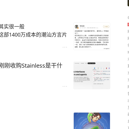
开放事业为开始，在波澜壮阔
是票房保证。
人物经历，回望了一位老华侨
的兴衰、国家的安危，通过一
大地震》6.73亿，《私人订制》
一起
滑到第4——不是他变弱了，是市
其实很一般
部1400万成本的潮汕方言片
得其实挺一般的”，仿佛不挑
是潘金莲》掉到第18，《芳华》
它“以情义动人”，豆瓣9.2
只有芸知道》1.59亿直接干到
12亿，这些数字是老百姓真金白
ic刚刚收购Stainless是干什
底掉出主流梯队。
业的专业不是为了跟人民唱反
评价一部作品的最高标准。
3》1.02亿→第96，从业25
有戴着有色眼镜看素人电影的
第20，略有回暖，但跟巅峰比已
西好不好，人民群众最知道。