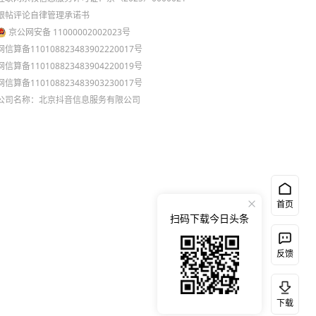
跟帖评论自律管理承诺书
京公网安备 11000002002023号
网信算备110108823483902220017号
网信算备110108823483904220019号
网信算备110108823483903230017号
公司名称：北京抖音信息服务有限公司
首页
扫码下载今日头条
反馈
下载