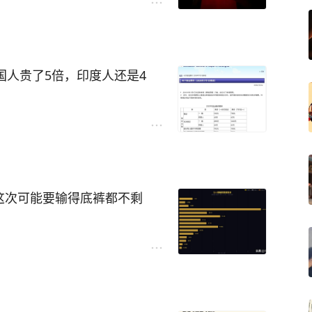
中国人贵了5倍，印度人还是4
准，从2026年7月1日起：
小刚这次可能要输得底裤都不剩
印度人相关签证费用仍维持40
本签证，为什么差距这么大？
于“谁更受欢迎”。国际签证