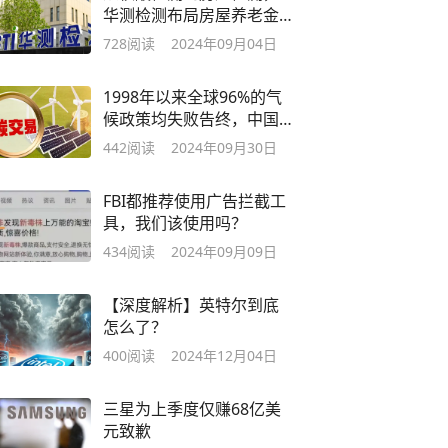
华测检测布局房屋养老金
市场
728
阅读
2024年09月04日
1998年以来全球96%的气
候政策均失败告终，中国
硕果仅存
442
阅读
2024年09月30日
FBI都推荐使用广告拦截工
具，我们该使用吗？
434
阅读
2024年09月09日
【深度解析】英特尔到底
怎么了？
400
阅读
2024年12月04日
三星为上季度仅赚68亿美
元致歉