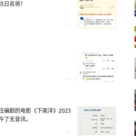
抗日名将！
、历史协议、签证便利政策、
长期不统一，其实很常见。
引发热议。针对网上甚嚣尘上
强烈否认。而更让观众感到震
。
师在开局杀死的三个有名字的
友指出是在影射三位抗日名将
近途出境游，现在签证成本一
机票、住宿加起来，预算感受
国将领：
1937年10月16日在忻口
，游客会继续买单，还是把目
的忻口会战中英勇牺牲。
滕县保卫战中为国捐躯。
会影响整体热度？
编剧的电影《下南洋》2023
今了无音讯。
腕》《手机》《天下无贼》《夜
类名字作为龙套，且后续剧情
吗？欢迎聊聊。
爆款，《手机》《非诚勿扰》
引发了大量网友对制作组“夹带