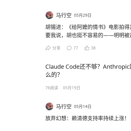
备案剧情梗概：以华侨支援祖国改革
直接拿年冠。那会儿冯小刚三个字就
私货”、“家里进鬼”的强烈质疑。
的历史背景梗概下，用一段段鲜活的
#凡人修仙传#
马行空
05月29日
的一生。大时代下个人的奋斗、家族
巅峰拐点（2010-2013）：《唐山
封封“侨批”与每位华侨紧紧地联系在
7.13亿创个人新高，但排名从第2
胡锡进：《给阿嬷的情书》电影拍得
场变大了，新玩家杀进来了。
要我说，胡也挺不容易的——明明被这
感动得写了长文，末了非要补一句“拍
分享
77
38
断崖坠落（2016-2019）：《我不
点刺就显不出专业。人民日报刚刚点赞
14.22亿第8只是回光返照，紧接着《
分、3523万人走进影院、票房突破
Claude Code还不够？Anthrop
第72。从这时候起，冯小刚已经彻
银投出来的，哪里“一般”了？电影行
么的？
调，真诚和打动人心的力量，永远是
谷底挣扎（2023-2025）：《非诚勿扰
《给阿嬷的情书》本身，就是送给所
76
阅读
05月19日
年最惨纪录。《向阳·花》2.30亿→
评论家们一记响亮的耳光——有些东
是天壤之别。
#给阿嬷的情书#
马行空
05月14日
今年《抓特务》更让人捏把汗。
放弃幻想：赖清德支持率持续上涨！