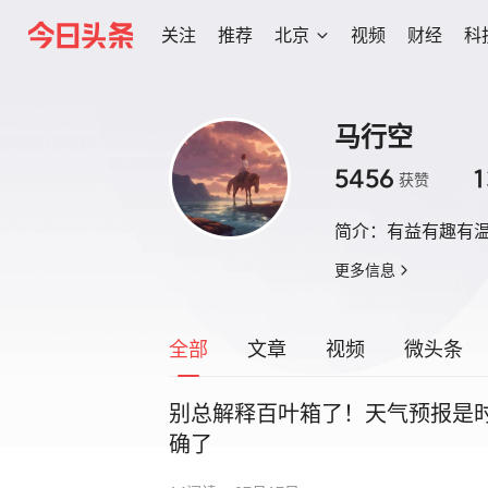
关注
推荐
北京
视频
财经
科
马行空
5456
1
获赞
简介：
有益有趣有
更多信息
全部
文章
视频
微头条
别总解释百叶箱了！天气预报是
确了