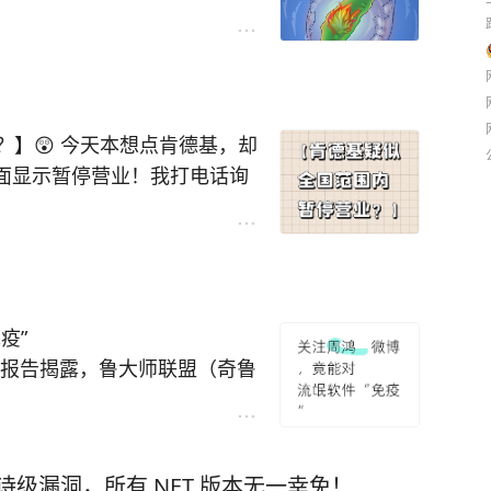
，被说是《芳华》之后口碑最
虽在“打诈”遭56%不满、“司法
无悔追踪》，讲警察和特务在
却从一周年的32%升至38%，
听着是不是稳了？
至45%，下降10个百分点。
需要放弃幻想，岛内民意并没
占比25.9%，上座率只有3.
】😲 今天本想点肯德基，却
映51天的老片都没打过。平台预
页面显示暂停营业！我打电话询
投资2亿，血亏。
无法营业… 听闻全国多地都出
有没有小伙伴了解具体情况？
？
#肯德基#
#肯德基暂停营业
。韩红在台上说："咱北京的
疫”
？咱北京2000多万人口，您
度报告揭露，鲁大师联盟（奇鲁
恶意推广，竟设置了极为精准
刀。
接炸了：商业电影凭什么让观众
网开一面：访问过“看雪”？不招
看谁的面子都不好使。更有人
9.9分史诗级漏洞，所有.NET 版本无一幸免！