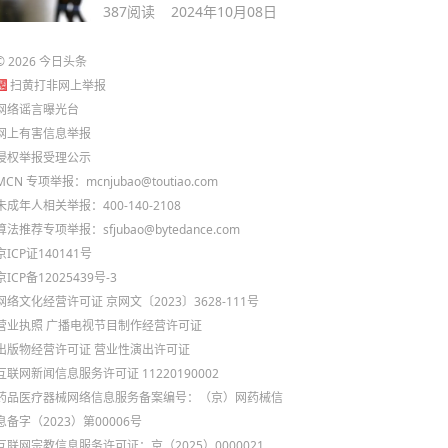
387
阅读
2024年10月08日
©
2026
今日头条
扫黄打非网上举报
网络谣言曝光台
网上有害信息举报
侵权举报受理公示
MCN 专项举报：mcnjubao@toutiao.com
未成年人相关举报：400-140-2108
算法推荐专项举报：sfjubao@bytedance.com
京ICP证140141号
京ICP备12025439号-3
网络文化经营许可证 京网文〔2023〕3628-111号
营业执照
广播电视节目制作经营许可证
出版物经营许可证
营业性演出许可证
互联网新闻信息服务许可证 11220190002
药品医疗器械网络信息服务备案编号：（京）网药械信
息备字（2023）第00006号
互联网宗教信息服务许可证：京（2025）0000021