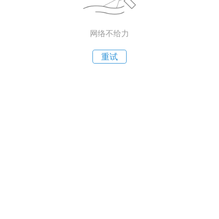
网络不给力
重试