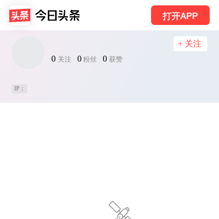
打开APP
+ 关注
0
0
0
关注
粉丝
获赞
IP：