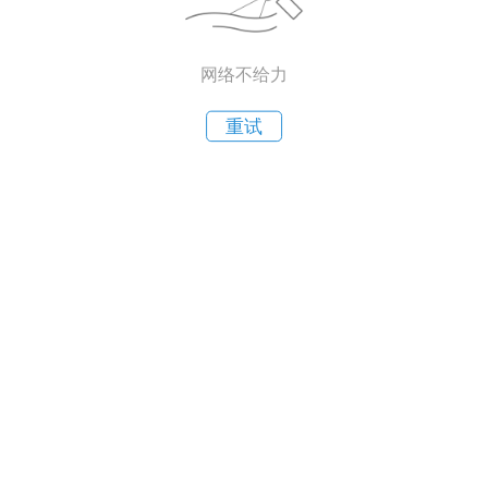
网络不给力
重试