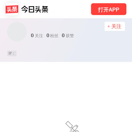
打开APP
+ 关注
0
0
0
关注
粉丝
获赞
IP：