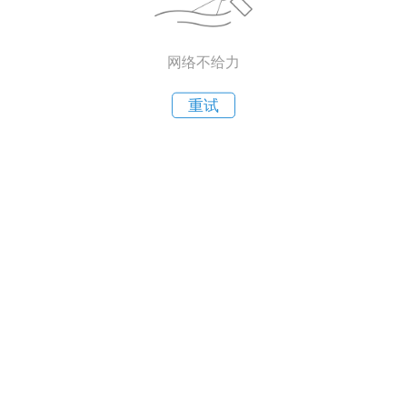
网络不给力
重试