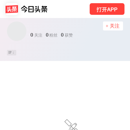
打开APP
+ 关注
0
0
0
关注
粉丝
获赞
IP：