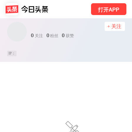
打开APP
+ 关注
0
0
0
关注
粉丝
获赞
IP：