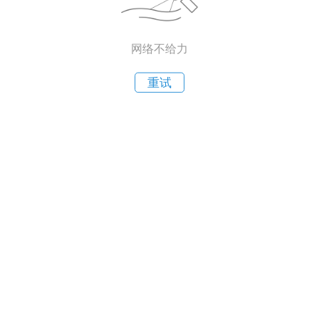
网络不给力
重试