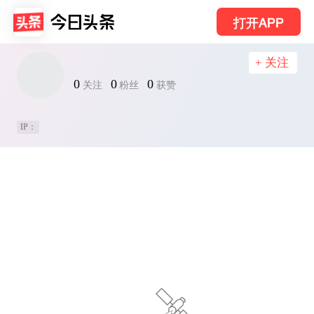
打开APP
+ 关注
0
0
0
关注
粉丝
获赞
IP：