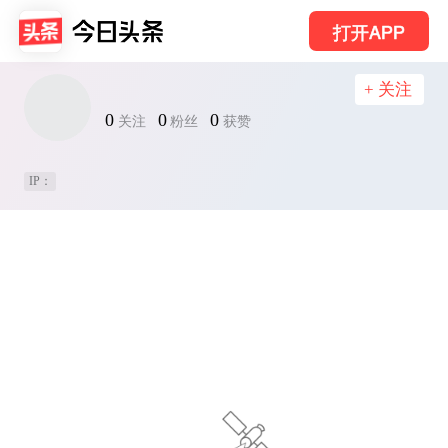
打开APP
+ 关注
0
0
0
关注
粉丝
获赞
IP：