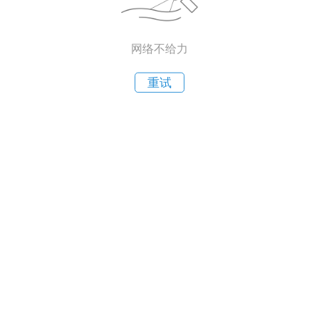
网络不给力
重试