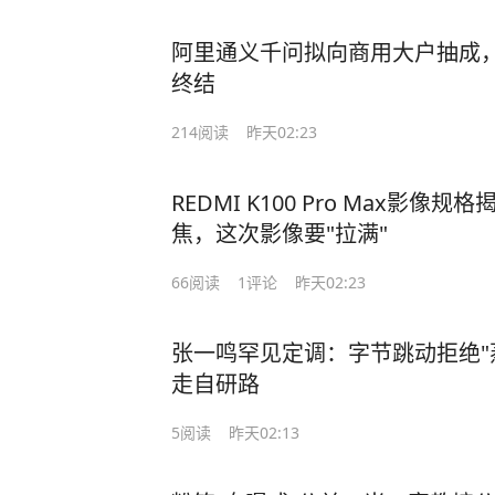
阿里通义千问拟向商用大户抽成
终结
214
阅读
昨天02:23
REDMI K100 Pro Max影像
焦，这次影像要"拉满"
66
阅读
1
评论
昨天02:23
张一鸣罕见定调：字节跳动拒绝"
走自研路
5
阅读
昨天02:13