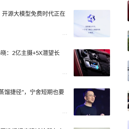
，开源大模型免费时代正在
规格揭晓：2亿主摄+5X潜望长
蒸馏捷径"，宁舍短期也要