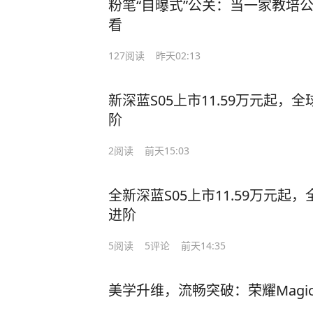
粉笔“自曝式”公关：当一家教培
看
127
阅读
昨天02:13
新深蓝S05上市11.59万元起，
阶
2
阅读
前天15:03
全新深蓝S05上市11.59万元起
进阶
5
阅读
5
评论
前天14:35
美学升维，流畅突破：荣耀Magi