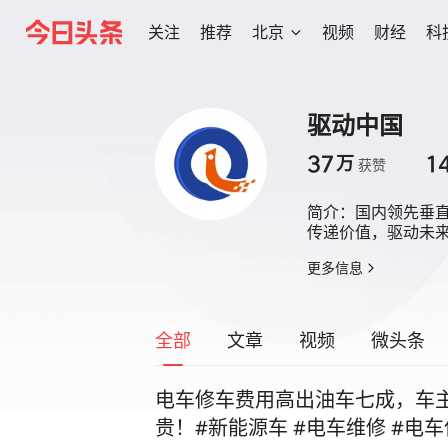
关注
推荐
北京
视频
财经
科
驱动中国
37
1
万
获赞
简介：
国内领先垂直
传递价值，驱动未
更多信息
全部
文章
视频
微头条
电车修车费用高出油车七成，车
贵！#新能源车 #电车维修 #电