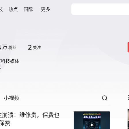
技
热点
国际
更多
4
2
万
粉丝
关注
科技媒体

来！
小视频
主崩溃：维修贵，保费也
车保费