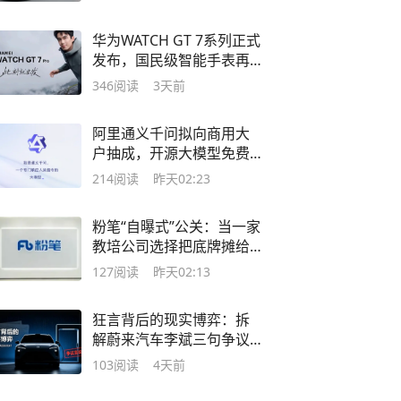
华为WATCH GT 7系列正式
发布，国民级智能手表再
进化
346
阅读
3天前
阿里通义千问拟向商用大
户抽成，开源大模型免费
时代正在终结
214
阅读
昨天02:23
粉笔“自曝式”公关：当一家
教培公司选择把底牌摊给
所有人看
127
阅读
昨天02:13
狂言背后的现实博弈：拆
解蔚来汽车李斌三句争议
言论
103
阅读
4天前