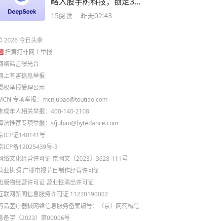
略入股宇树科技，锁定36
个月——大模型与具身智
15
阅读
昨天02:43
能的"联姻"来了
©
2026
今日头条
扫黄打非网上举报
网络谣言曝光台
网上有害信息举报
侵权举报受理公示
MCN 专项举报：mcnjubao@toutiao.com
未成年人相关举报：400-140-2108
算法推荐专项举报：sfjubao@bytedance.com
京ICP证140141号
京ICP备12025439号-3
网络文化经营许可证 京网文〔2023〕3628-111号
营业执照
广播电视节目制作经营许可证
出版物经营许可证
营业性演出许可证
互联网新闻信息服务许可证 11220190002
药品医疗器械网络信息服务备案编号：（京）网药械信
息备字（2023）第00006号