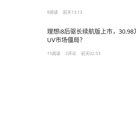
8
阅读
前天13:13
理想i8后驱长续航版上市，30.9
UV市场僵局？
15
阅读
2
评论
前天02:53