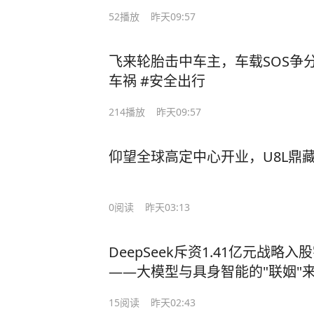
52
播放
昨天09:57
飞来轮胎击中车主，车载SOS争分救
车祸 #安全出行
214
播放
昨天09:57
仰望全球高定中心开业，U8L鼎
0
阅读
昨天03:13
DeepSeek斥资1.41亿元战略
——大模型与具身智能的"联姻"
15
阅读
昨天02:43