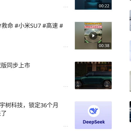
00:22
命 #小米SU7 #高速 #
00:38
藏版同步上市
入股宇树科技，锁定36个月
来了