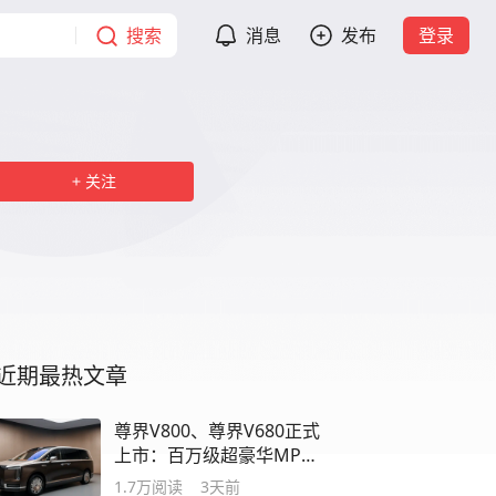
搜索
消息
发布
登录
关注
近期最热文章
尊界V800、尊界V680正式
上市：百万级超豪华MPV
怎样照顾三排乘员
1.7万
阅读
3天前