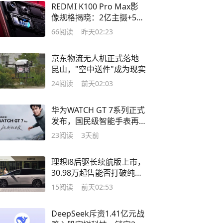
REDMI K100 Pro Max影
像规格揭晓：2亿主摄+5X
潜望长焦，这次影像要"拉
66
阅读
昨天02:23
满"
京东物流无人机正式落地
昆山，"空中送件"成为现实
24
阅读
前天02:03
华为WATCH GT 7系列正式
发布，国民级智能手表再
进化
23
阅读
3天前
理想i8后驱长续航版上市，
30.98万起售能否打破纯电
六座SUV市场僵局？
15
阅读
前天02:53
DeepSeek斥资1.41亿元战