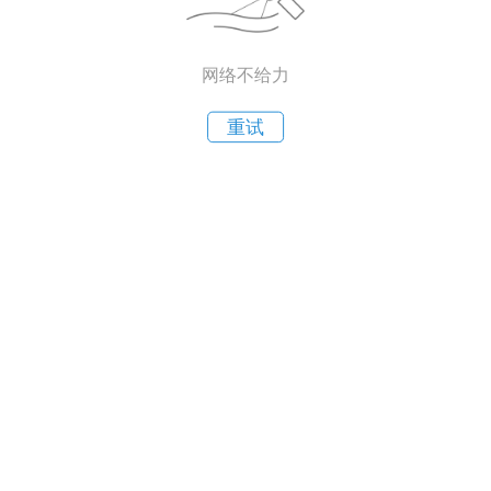
网络不给力
重试