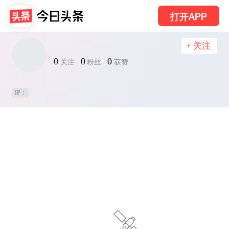
打开APP
+ 关注
0
0
0
关注
粉丝
获赞
IP：