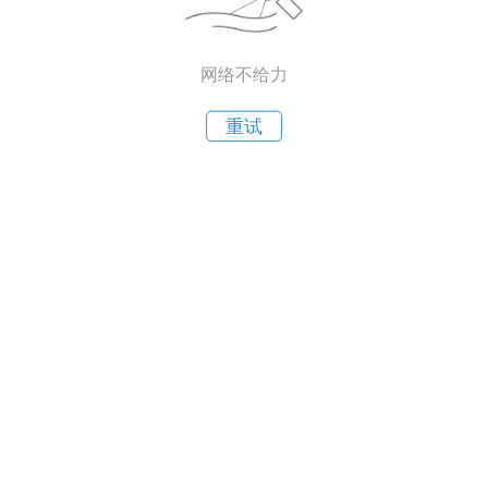
网络不给力
重试