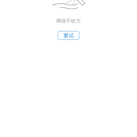
网络不给力
重试