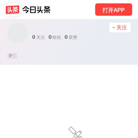
打开APP
+ 关注
0
0
0
关注
粉丝
获赞
IP：