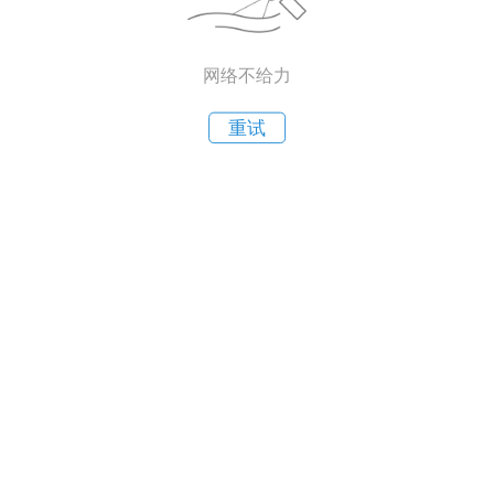
网络不给力
重试