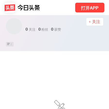
打开APP
+ 关注
0
0
0
关注
粉丝
获赞
IP：