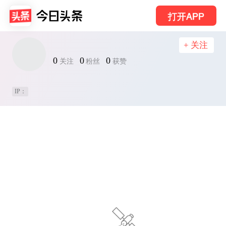
打开APP
+ 关注
0
0
0
关注
粉丝
获赞
IP：