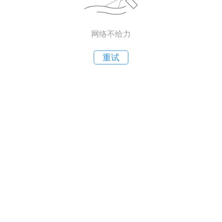
网络不给力
重试