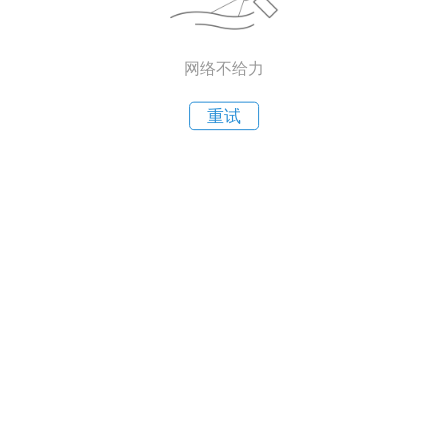
网络不给力
重试