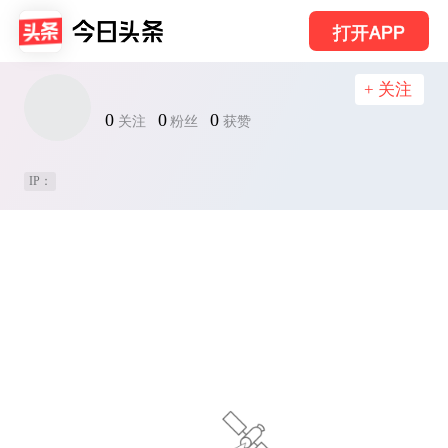
打开APP
+ 关注
0
0
0
关注
粉丝
获赞
IP：