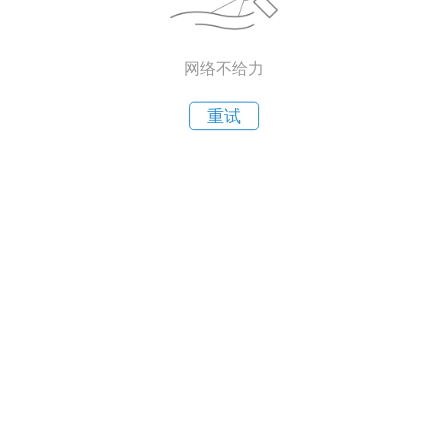
网络不给力
重试