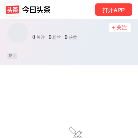
打开APP
+ 关注
0
0
0
关注
粉丝
获赞
IP：