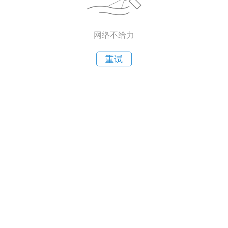
网络不给力
重试