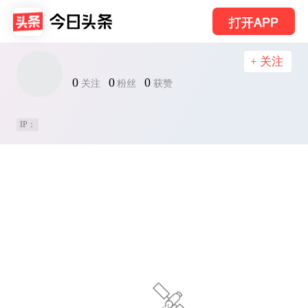
打开APP
+ 关注
0
0
0
关注
粉丝
获赞
IP：