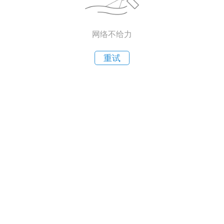
网络不给力
重试