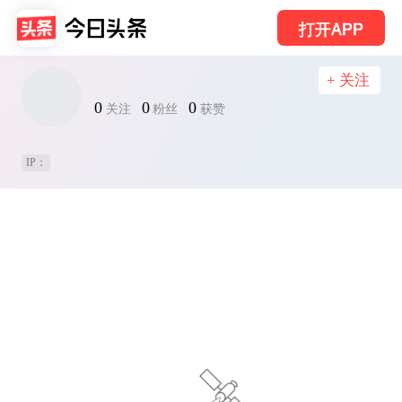
打开APP
+ 关注
0
0
0
关注
粉丝
获赞
IP：