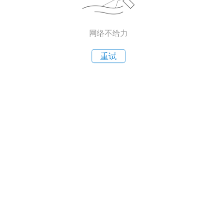
网络不给力
重试