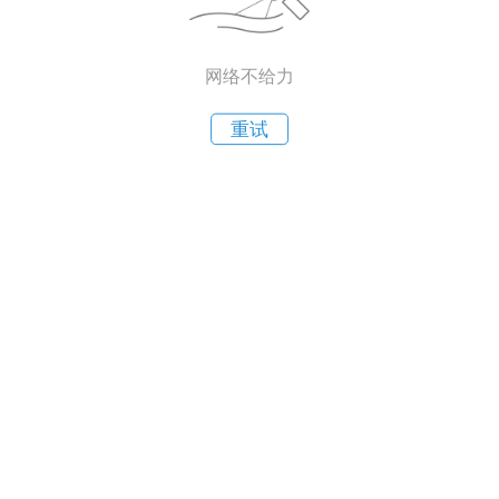
网络不给力
重试