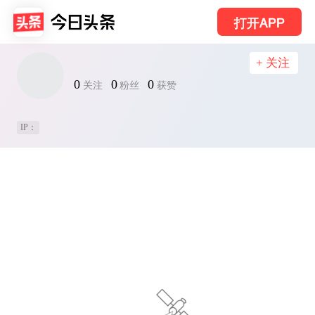
打开APP
+ 关注
0
0
0
关注
粉丝
获赞
IP：