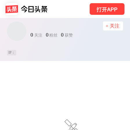
打开APP
+ 关注
0
0
0
关注
粉丝
获赞
IP：