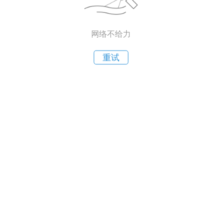
网络不给力
重试