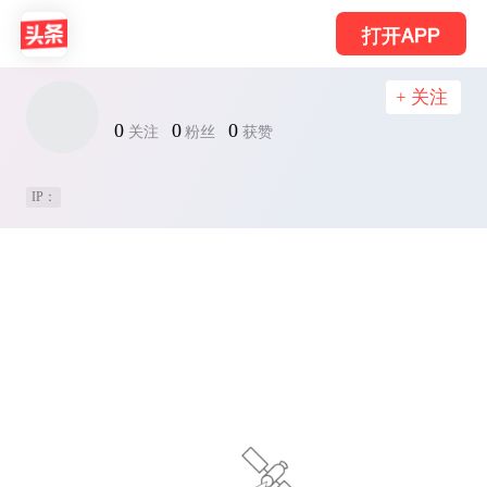
打开APP
+ 关注
0
0
0
关注
粉丝
获赞
IP：