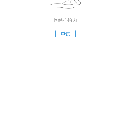
网络不给力
重试