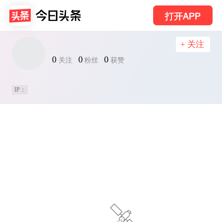
打开APP
+ 关注
0
0
0
关注
粉丝
获赞
IP：