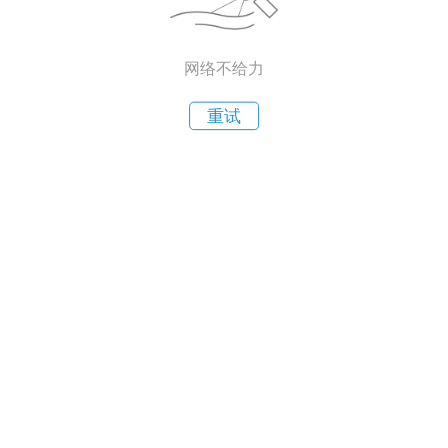
网络不给力
重试