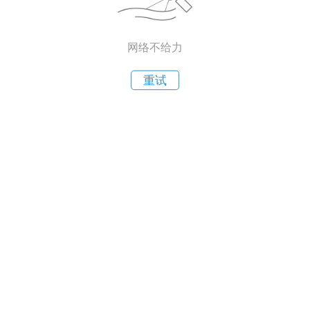
网络不给力
重试