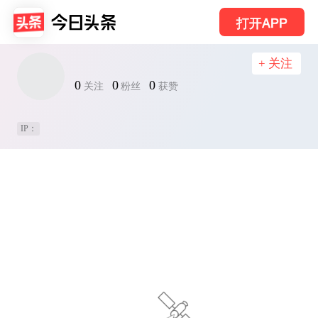
打开APP
+ 关注
0
0
0
关注
粉丝
获赞
IP：