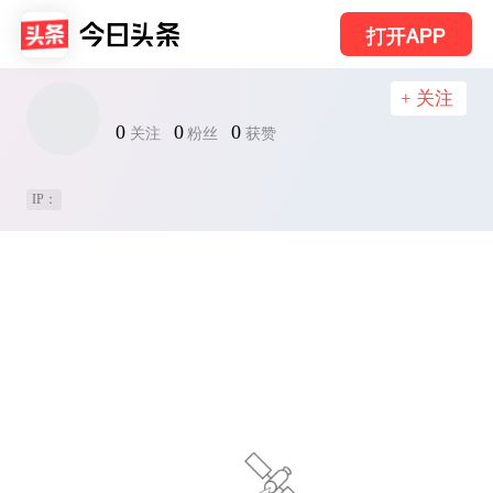
打开APP
+ 关注
0
0
0
关注
粉丝
获赞
IP：