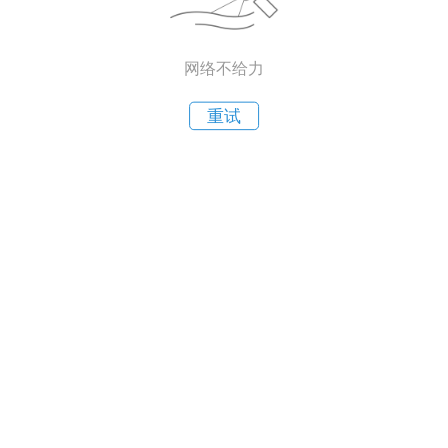
网络不给力
重试