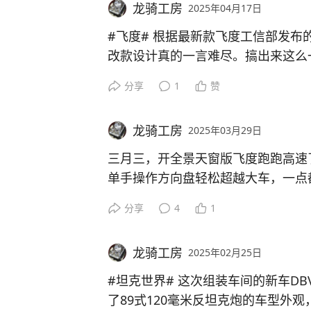
笑买的什么垃圾手机。拿去维修店咨
龙骑工房
2025年04月17日
现这样的情况，想省钱就换一块瑕疵
#飞度#
根据最新款飞度工信部发布
块钱，换了屏幕之后一切问题就迎刃
改款设计真的一言难尽。搞出来这么
年左右，电池也不行了，随花了135
了，眯眯眼下面那块眼屎是不是设计
到现在。
分享
1
赞
转向灯做进去了然后赶紧补一下？你
在后来才知道这个手机属实是雷点满
接拿日规RS款的前脸来作为改款啊
电量电池。
龙骑工房
2025年03月29日
电子手刹标配了吧，这两个才是真正
想捡漏的，首先自己要有扎实功底才
月几百台的销量，这玩意一出来估计
三月三，开全景天窗版飞度跑跑高速了
你的漏了！
吧。作为一个二代飞度全景天窗版车
单手操作方向盘轻松超越大车，一点
如今做足了功课，捡了一台也是这种屏
顶，愿称之为最丑飞度。三厢版飞度
15pro来用。哪怕是更换全新原厂屏
分享
4
1
新靓机划算多了。看看使用半年左右
#二手苹果数码#
#苹果原装机#
#苹
龙骑工房
2025年02月25日
机，来支持国产品牌吗#
#坦克世界#
这次组装车间的新车DB
了89式120毫米反坦克炮的车型外