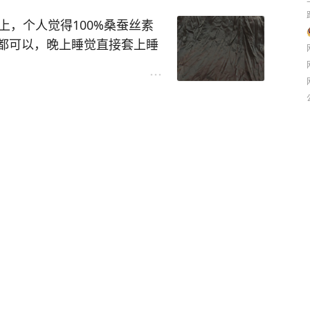
上，个人觉得100%桑蚕丝素
都可以，晚上睡觉直接套上睡
不用体验噼里啪啦的静电，如
丝滑滑的感觉，反着穿这个面
一种真丝雪纺面料也是丝滑
基本是没有的。舒服的男装真
焦虑带节奏了，我这台2012
自己开车去年审，也都是不到一
保养车子，年审之前去修理厂检
那么多麻烦事。
法五金礼包给放出来卖了。相
涨一点点。不过真想要这个小车