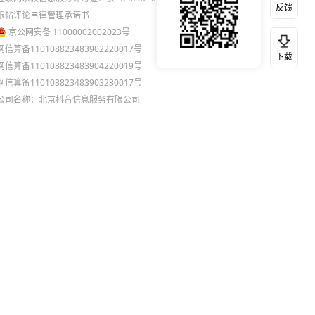
反馈
跟帖评论自律管理承诺书
京公网安备 11000002002023号
网信算备110108823483902220017号
下载
网信算备110108823483904220019号
网信算备110108823483903230017号
公司名称：北京抖音信息服务有限公司