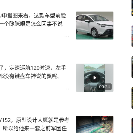
询后才知道，国产屏幕才会出
拆机原厂屏幕吧，不贵也就85
的申报图来看，这款车型前脸
而解了。在后续继续使用了半
一个眯眯眼是怎么回事不说
元更换了一块电池，就一直用
师设计大灯造型的时候忘记把
实在是想走运动路线能不能直
满：美版，更换国产屏幕，低
？求求了，把飞度的魔术座椅和
最实用的东西。原本还有一个
可能捡到，不然就是被别人捡
就是两位数，最后直接停产
，定速巡航120时速，左手
主对这个改款车型真的失望透
都没有键盘车神说的飘呢。
幕小漏液有个黑点的iPhone
都比它好看！！
幕总成，划下来的总价也比99
00:24
会不会翻车吧！
果xsm#
#你会放弃苹果手
V152，原型设计大概就是参考
观，所以给他来一套之前军团任