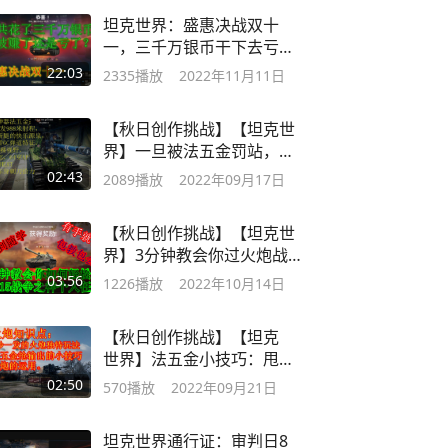
坦克世界：盛惠决战双十
一，三千万银币干下去亏了
还是赚了？
22:03
2335
播放
2022年11月11日
【秋日创作挑战】【坦克世
界】一旦被法五金罚站，躺
平还是挣扎？
02:43
2089
播放
2022年09月17日
【秋日创作挑战】【坦克世
界】3分钟教会你过火炮战
争之神任务。
03:56
1226
播放
2022年10月14日
【秋日创作挑战】【坦克
世界】法五金小技巧：甩
炮。
02:50
570
播放
2022年09月21日
坦克世界通行证：审判日8