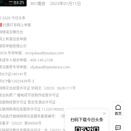
境。
03:25
361
播放
2023年01月11日
©
2026
今日头条
扫黄打非网上举报
网络谣言曝光台
网上有害信息举报
侵权举报受理公示
MCN 专项举报：mcnjubao@toutiao.com
未成年人相关举报：400-140-2108
算法推荐专项举报：sfjubao@bytedance.com
京ICP证140141号
京ICP备12025439号-3
网络文化经营许可证 京网文〔2023〕3628-111号
营业执照
广播电视节目制作经营许可证
出版物经营许可证
营业性演出许可证
互联网新闻信息服务许可证 11220190002
首页
药品医疗器械网络信息服务备案编号：（京）网药械信
扫码下载今日头条
息备字（2023）第00006号
互联网宗教信息服务许可证：京（2025）0000021