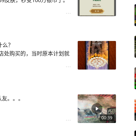
9皮肤，秒变100万银币了。
了什么？
店处购买的，当时原本计划就
能满足日常拍摄需求就行。看着
钱可以上手一台X，拍摄的照
时也不懂二手苹果手机的水有
下了。
还好是在一个月保修期之内，随
队友。。。
，屏幕有点失控或者延迟，甚
00:39
某个点位。在后来屏幕不小心
控手机的情况，为此没少被嘲