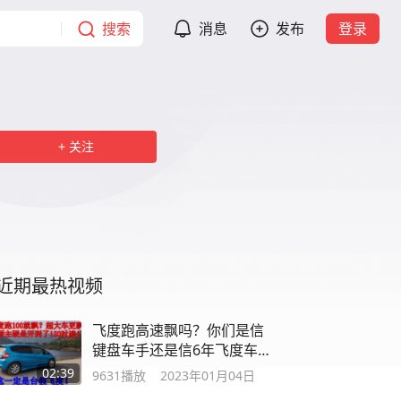
搜索
消息
发布
登录
关注
近期最热视频
飞度跑高速飘吗？你们是信
键盘车手还是信6年飞度车
主的实话？
02:39
9631
播放
2023年01月04日