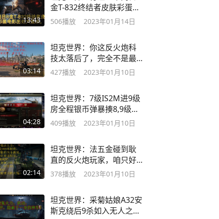
金T-832终结者皮肤彩蛋电
影出处大盘点。
13:43
506
播放
2023年01月14日
坦克世界：你这反火炮科
技太落后了，完全不是最
新官方技能的对手
03:14
427
播放
2023年01月10日
坦克世界：7级IS2M进9级
房全程银币弹暴揍8,9级车
把妹。
04:28
409
播放
2023年01月10日
坦克世界：法五金碰到耿
直的反火炮玩家，咱只好
教他队友做人了！
02:14
378
播放
2023年01月10日
坦克世界：采菊姑娘A32安
斯克绕后9杀如入无人之