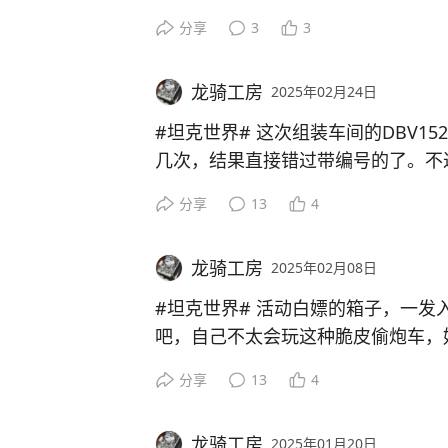
务里面白嫖获得的数码迷彩，炮管再
分享
3
3
出演。
龙骑工房
2025年02月24日
#坦克世界# 这次组装车间的DBV1
几次，结果直接错过带编号的了。不
力，机动，隐蔽的3大优点于一体。
分享
13
4
也很带劲。打了一小阵子总算摸到点
了。配件方面，带了紫输弹，紫通风
龙骑工房
2025年02月08日
P100的那组零历练的过来用即可。
#坦克世界#
活动白嫖的箱子，一发入
吧，自己不太会玩这种脆皮偷炮车，
果是给个甜蜜派送就好了。同时猫咪新
分享
13
4
币，又白嫖了一个6级金币车。今年
啦。
龙骑工房
2025年01月20日