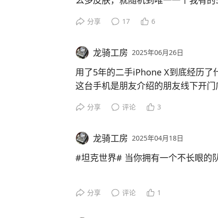
么多皮肤，就随机到唯一一个我有的5
感觉有点亏是怎么回事。
分享
17
6
#坦克世界#
龙骑工房
2025年06月26日
用了5年的二手iPhone X到底经历
这台手机是朋友介绍的朋友线下开门
是买个二手苹果8，国行256g的，
分享
评论
3
手机的时候那个朋友就推荐加几百块
片质量更为上乘，只是没有面容。当
龙骑工房
2025年04月18日
多深，试用试拍觉得合适就不犹豫拿
结果没够20天，蓝牙连接不上了，
#坦克世界# 当你拥有一个不长眼的
拿去找他修好了。
然后在后来的使用过程当中逐渐发现
分享
评论
1
至还会出现自己不停的点击屏幕上的
摔了几次之后甚至一度出现了无法触