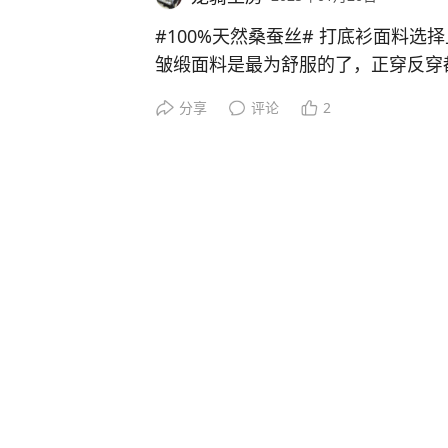
#100%天然桑蚕丝#
打底衫面料选择
皱缎面料是最为舒服的了，正穿反穿
衣也不影响舒适度，冬季打底穿着还
分享
评论
2
果你对桑蚕丝面料的印象就是那种丝
料就能给到你这种感觉了，当然还有
龙骑工房
2024年12月05日
的，但多是作为连衣裙的料子，男装
的很难淘啊！
千万不要让网上的各种OBD汽车年审
年12月份上牌的车，这么些年都是
个小时就审车结束没有任何问题。
分享
95
44
怕年审OBD不过的，平时就该按时
查一下，清一下故障码完事了，哪有
龙骑工房
2024年11月27日
#坦克世界#
今天竟然破天荒的又把
对比2022年春节期间的256，稍微
的，应该毫不犹豫就下手了吧。