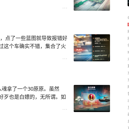
刷一个绿油漆，即可还原本色
52，点了一些蓝图就导致报错好
过这个车确实不错，集合了火
特别是那门炮打起来真的很爽
这个车的节奏就开始爽起来
，三级橙涡轮。成员直接拉TV
魂拿了一个30原原。虽然
好歹也是白嫖的，无所谓。如
年活动折扣打到了3600金
春节期间的活动就算圆满结束