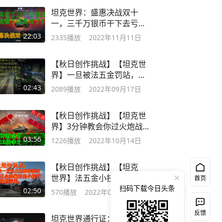
坦克世界：盛惠决战双十
一，三千万银币干下去亏了
还是赚了？
22:03
2335
播放
2022年11月11日
【秋日创作挑战】【坦克世
界】一旦被法五金罚站，躺
平还是挣扎？
02:43
2089
播放
2022年09月17日
【秋日创作挑战】【坦克世
界】3分钟教会你过火炮战
争之神任务。
03:56
1226
播放
2022年10月14日
【秋日创作挑战】【坦克
世界】法五金小技巧：甩
首页
炮。
扫码下载今日头条
02:50
570
播放
2022年09月21日
反馈
坦克世界通行证：审判日8