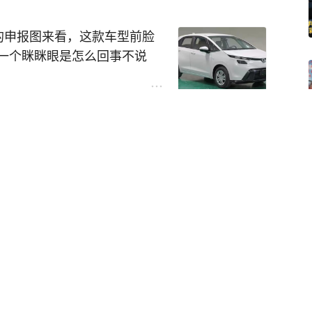
询后才知道，国产屏幕才会出
拆机原厂屏幕吧，不贵也就85
的申报图来看，这款车型前脸
而解了。在后续继续使用了半
一个眯眯眼是怎么回事不说
元更换了一块电池，就一直用
师设计大灯造型的时候忘记把
实在是想走运动路线能不能直
满：美版，更换国产屏幕，低
？求求了，把飞度的魔术座椅和
最实用的东西。原本还有一个
可能捡到，不然就是被别人捡
就是两位数，最后直接停产
，定速巡航120时速，左手
主对这个改款车型真的失望透
都没有键盘车神说的飘呢。
幕小漏液有个黑点的iPhone
都比它好看！！
幕总成，划下来的总价也比99
00:24
会不会翻车吧！
果xsm#
#你会放弃苹果手
V152，原型设计大概就是参考
观，所以给他来一套之前军团任