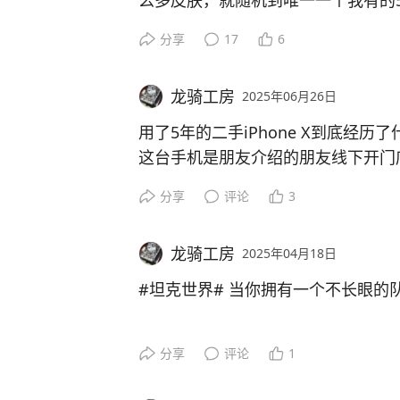
么多皮肤，就随机到唯一一个我有的5
感觉有点亏是怎么回事。
分享
17
6
#坦克世界#
龙骑工房
2025年06月26日
用了5年的二手iPhone X到底经历
这台手机是朋友介绍的朋友线下开门
是买个二手苹果8，国行256g的，
分享
评论
3
手机的时候那个朋友就推荐加几百块
片质量更为上乘，只是没有面容。当
龙骑工房
2025年04月18日
多深，试用试拍觉得合适就不犹豫拿
结果没够20天，蓝牙连接不上了，
#坦克世界# 当你拥有一个不长眼的
拿去找他修好了。
然后在后来的使用过程当中逐渐发现
分享
评论
1
至还会出现自己不停的点击屏幕上的
摔了几次之后甚至一度出现了无法触