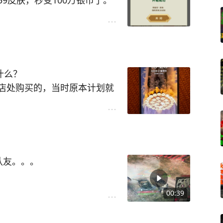
9皮肤，秒变100万银币了。
了什么？
店处购买的，当时原本计划就
能满足日常拍摄需求就行。看着
钱可以上手一台X，拍摄的照
时也不懂二手苹果手机的水有
下了。
还好是在一个月保修期之内，随
队友。。。
，屏幕有点失控或者延迟，甚
00:39
某个点位。在后来屏幕不小心
控手机的情况，为此没少被嘲