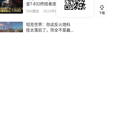
金T-832终结者皮肤彩蛋电
影出处大盘点。
13:43
506
播放
2023年01月14日
下载
坦克世界：你这反火炮科
技太落后了，完全不是最
新官方技能的对手
03:14
427
播放
2023年01月10日
坦克世界：7级IS2M进9级
房全程银币弹暴揍8,9级车
把妹。
04:28
409
播放
2023年01月10日
坦克世界：法五金碰到耿
直的反火炮玩家，咱只好
教他队友做人了！
02:14
378
播放
2023年01月10日
坦克世界：采菊姑娘A32安
斯克绕后9杀如入无人之