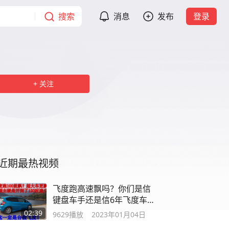
搜索
消息
发布
登录
关注
近期最热视频
飞度跑高速飘吗？你们是信
键盘车手还是信6年飞度车
主的实话？
02:39
9629
播放
2023年01月04日