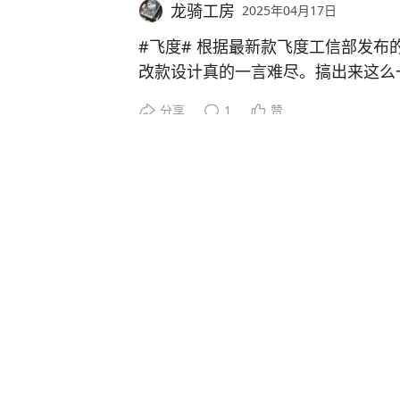
笑买的什么垃圾手机。拿去维修店咨
龙骑工房
2025年04月17日
现这样的情况，想省钱就换一块瑕疵
#飞度#
根据最新款飞度工信部发布
块钱，换了屏幕之后一切问题就迎刃
改款设计真的一言难尽。搞出来这么
年左右，电池也不行了，随花了135
了，眯眯眼下面那块眼屎是不是设计
到现在。
分享
1
赞
转向灯做进去了然后赶紧补一下？你
在后来才知道这个手机属实是雷点满
接拿日规RS款的前脸来作为改款啊
电量电池。
龙骑工房
2025年03月29日
电子手刹标配了吧，这两个才是真正
想捡漏的，首先自己要有扎实功底才
月几百台的销量，这玩意一出来估计
三月三，开全景天窗版飞度跑跑高速了
你的漏了！
吧。作为一个二代飞度全景天窗版车
单手操作方向盘轻松超越大车，一点
如今做足了功课，捡了一台也是这种屏
顶，愿称之为最丑飞度。三厢版飞度
15pro来用。哪怕是更换全新原厂屏
分享
4
1
新靓机划算多了。看看使用半年左右
#二手苹果数码#
#苹果原装机#
#苹
龙骑工房
2025年02月25日
机，来支持国产品牌吗#
#坦克世界#
这次组装车间的新车DB
了89式120毫米反坦克炮的车型外