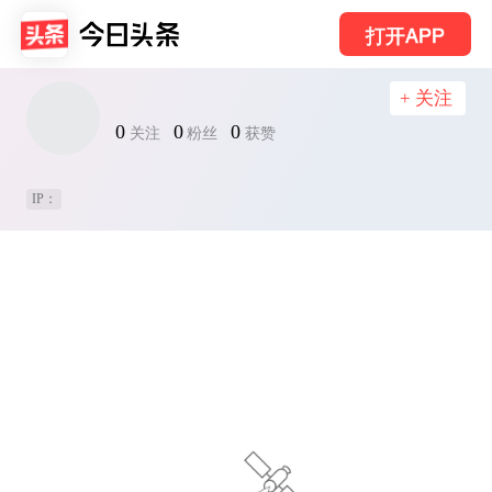
打开APP
+ 关注
0
0
0
关注
粉丝
获赞
IP：