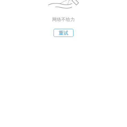
网络不给力
重试