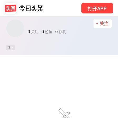
打开APP
+ 关注
0
0
0
关注
粉丝
获赞
IP：