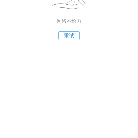
网络不给力
重试