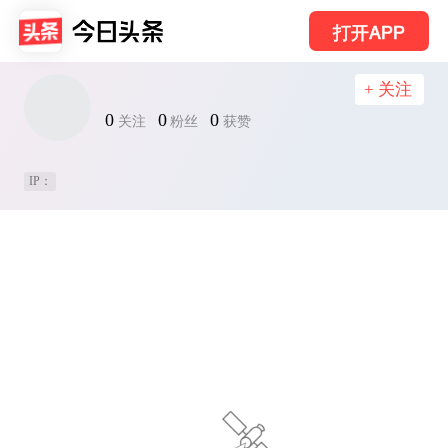
打开APP
+ 关注
0
0
0
关注
粉丝
获赞
IP：