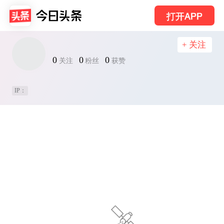
打开APP
+ 关注
0
0
0
关注
粉丝
获赞
IP：