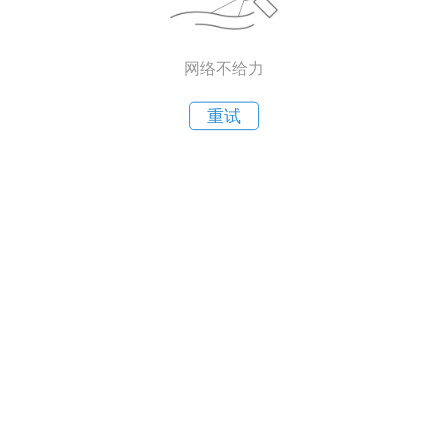
网络不给力
重试