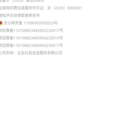
息备字（2023）第00006号
互联网宗教信息服务许可证：京（2025）0000021
跟帖评论自律管理承诺书
京公网安备 11000002002023号
网信算备110108823483902220017号
网信算备110108823483904220019号
网信算备110108823483903230017号
公司名称：北京抖音信息服务有限公司