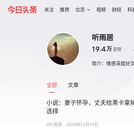
关注
推荐
北京
视频
财经
科
听雨居
19.4
万
获赞
简介：
情感深度好
全部
文章
小说：妻子怀孕，丈夫给黑卡拿
选择
281
阅读
2020年12月15日