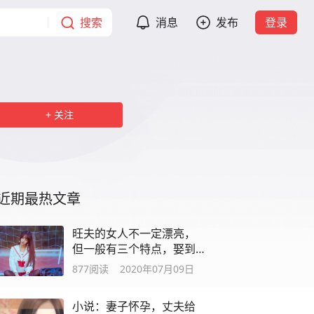
搜索
消息
发布
登录
关注
近期最热文章
旺夫的女人不一定漂亮，
但一般有三个特点，娶到
就是福气
877
阅读
2020年07月09日
小说：妻子怀孕，丈夫给