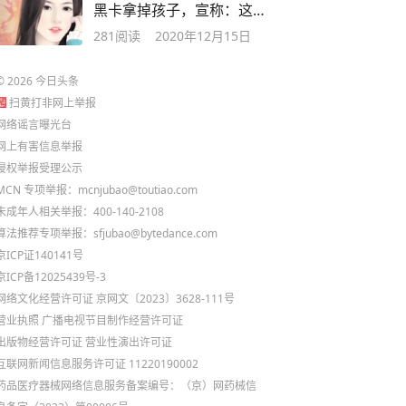
黑卡拿掉孩子，宣称：这
不是我的选择
281
阅读
2020年12月15日
©
2026
今日头条
扫黄打非网上举报
网络谣言曝光台
网上有害信息举报
侵权举报受理公示
MCN 专项举报：mcnjubao@toutiao.com
未成年人相关举报：400-140-2108
算法推荐专项举报：sfjubao@bytedance.com
京ICP证140141号
京ICP备12025439号-3
网络文化经营许可证 京网文〔2023〕3628-111号
营业执照
广播电视节目制作经营许可证
出版物经营许可证
营业性演出许可证
互联网新闻信息服务许可证 11220190002
药品医疗器械网络信息服务备案编号：（京）网药械信