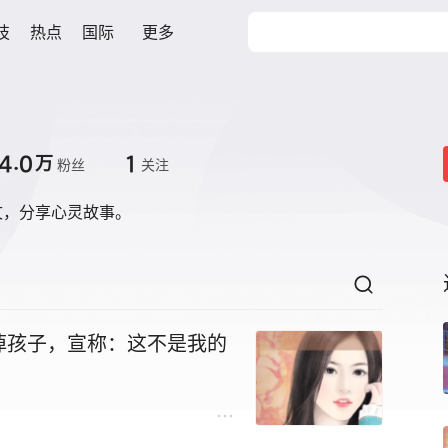
技
热点
国际
更多
4.0
1
万
粉丝
关注
文，分享心灵故事。
掉孩子，宣称：这不是我的