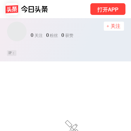
打开APP
+ 关注
0
0
0
关注
粉丝
获赞
IP：