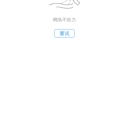
网络不给力
重试