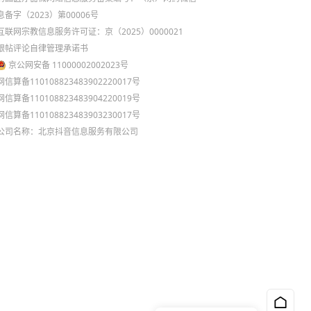
息备字（2023）第00006号
互联网宗教信息服务许可证：京（2025）0000021
跟帖评论自律管理承诺书
京公网安备 11000002002023号
网信算备110108823483902220017号
网信算备110108823483904220019号
网信算备110108823483903230017号
公司名称：北京抖音信息服务有限公司