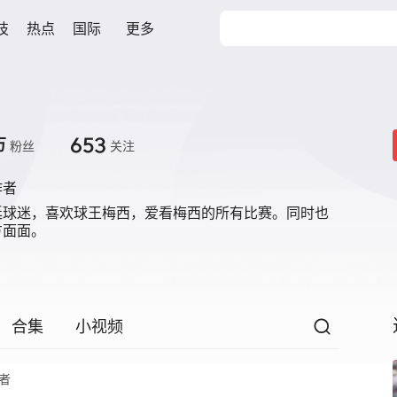
技
热点
国际
更多
653
万
粉丝
关注
作者
廷球迷，喜欢球王梅西，爱看梅西的所有比赛。同时也
方面面。
合集
小视频
者