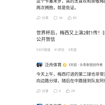
这个卡塞米罗，真的太喜欢和崇敬梅
有怪斯卡洛尼，只是说“亚军有些遗憾
业球员的态度则是这样：依托孩子兴
两次拥抱，就是佐证。
看足球上咪咕视频。
球，就干点别的，健康成长就好。
先看比赛前踩场训练时，卡塞米罗就
分享
34
85
梅西的职业态度令广大球迷和足球工
梅西，可能因为比较突然，弄得梅西
观，则肯定得到全世界绝大部分家庭
（图1）。
具体到蒂亚戈，如果他天赋异禀，在
世界杯后，梅西又上演2射1传！
而4-2击败圣路易斯后，比赛结束哨
业；如果球性平平，即便到了拉玛西
公开贺信
实实地拥抱了梅西，可能因为卡塞米
本届世界杯，那些在欧洲五大联赛顶
适（图2）。
5337
阅读
41
评论
3天前
星，没有一个踢得比梅西好，而梅西
其实，在世界杯上打入头球、帮助巴
联。
五大联赛或去沙特淘金，都是不错的
看足球上咪咕视频。
泛舟体育
3天前
·
头条新锐创作者
就是要到梅西身边踢球，理由也很简
拿更多冠军。昔日作为对手防守梅西
今天上午，梅西打进的第二球也非常
队友，轻松获得胜利，还随时可以获
向边路分球，随后在中路接到队友阿
看足球上咪咕视频。
而是趟了几步，避开倒地的防守球员
分享
3
29
及，皮球直入网窝，帮助球队3-1两
梅西在世界杯轰进8球后，那些过去