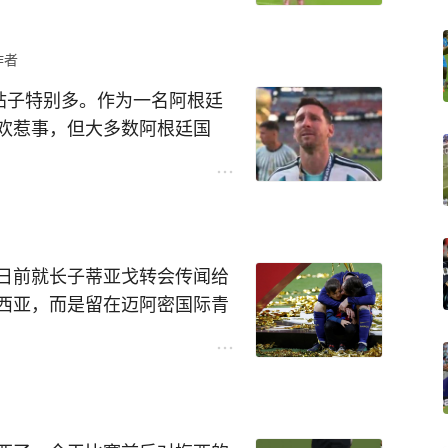
迎。上一场北美联盟杯小组
了，但愿迈阿密能继续取胜。
2射1传获全场最佳，而卡塞米
作者
拼抢时，梅西在后面为他鼓掌
帖子特别多。作为一名阿根廷
今粉红甜如蜜。
欢惹事，但大多数阿根廷国
是世界足坛的一段佳话。
米罗依旧会有良好的表现。
泪的球王还没有忘记祝贺西班
内的许多西班牙国脚的安慰。
分之一决赛对阵荷兰，场上屡屡
笑，哪怕是对手推他，也面带
日前就长子蒂亚戈转会传闻给
西亚，而是留在迈阿密国际青
，他的体力和精力都放到全场
一直听父母的话，全身没有一
继续深造，被传得就像真事一
判：梅西后继有人了。
无比善良，场上场下，都是好
一直是这样：有利于国家队成
里肯定遗憾，但嘴上丝毫也没
梅西对待自己儿子能否成为职