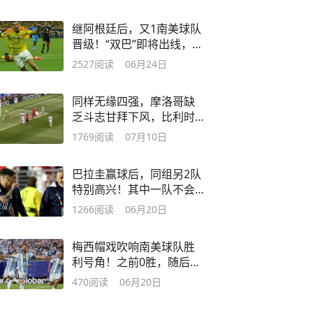
继阿根廷后，又1南美球队
晋级！“双巴”即将出线，南
美另2队很悬
2527
阅读
06月24日
同样无缘四强，摩洛哥缺
乏斗志甘拜下风，比利时
奋力拼搏虽败犹荣
1769
阅读
07月10日
巴拉圭赢球后，同组另2队
特别高兴！其中一队不会
感恩，只会力拼
1266
阅读
06月20日
梅西帽戏吹响南美球队胜
利号角！之前0胜，随后3
连胜，或全部晋级
470
阅读
06月20日