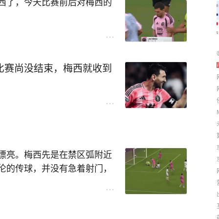
西了，今天比赛前后对梅西的
，但也值得骄傲”。
趣，想踢球就踢球，不想踢
拿捏着梅西胳膊，侧面拥抱着
作者无比敬佩。梅西的育儿
都有点畏畏缩缩，不好意思
的一致赞赏。
迈阿密训练也一样能继承父
比赛尚没结束，梅西就收到
音刚响，卡塞米罗就正面结结
亚，也难长成参天大树。就像
罗太用力了，让梅西也有点不
级球队效力的身价上亿的球
则效力于世界排名第28的美职
西淘汰日本的卡塞米罗，留在
选择，但卡塞米罗铁定了心，
单：喜欢和崇拜，想帮助梅西
太辛苦了，现在要和梅西成为
漂亮。梅西先是在禁区弧附近
取球王的拥抱。
伦的传球，并没有急着射门，
，再大力轰门，门将扑救不
球领先。
嘲讽迈阿密比赛水平不高、进