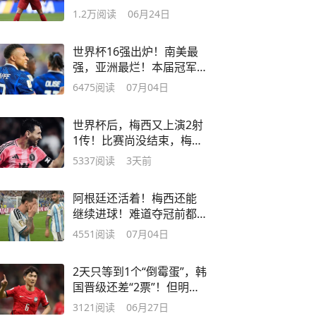
C罗在场，为何？
1.2万
阅读
06月24日
世界杯16强出炉！南美最
强，亚洲最烂！本届冠军
将是法阿之争？
6475
阅读
07月04日
世界杯后，梅西又上演2射
1传！比赛尚没结束，梅西
就收到公开贺信
5337
阅读
3天前
阿根廷还活着！梅西还能
继续进球！难道夺冠前都
要经历一次磨难？
4551
阅读
07月04日
2天只等到1个“倒霉蛋”，韩
国晋级还差“2票”！但明天
极可能0票
3121
阅读
06月27日