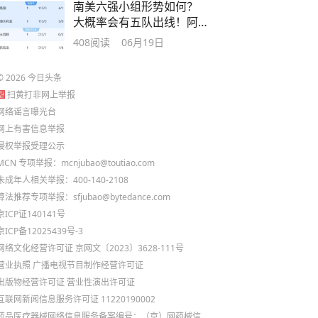
南美六强小组形势如何？
大概率会有五队出线！阿
根廷将碰乌拉圭？
408
阅读
06月19日
©
2026
今日头条
扫黄打非网上举报
网络谣言曝光台
网上有害信息举报
侵权举报受理公示
MCN 专项举报：mcnjubao@toutiao.com
未成年人相关举报：400-140-2108
算法推荐专项举报：sfjubao@bytedance.com
京ICP证140141号
京ICP备12025439号-3
网络文化经营许可证 京网文〔2023〕3628-111号
营业执照
广播电视节目制作经营许可证
出版物经营许可证
营业性演出许可证
互联网新闻信息服务许可证 11220190002
药品医疗器械网络信息服务备案编号：（京）网药械信