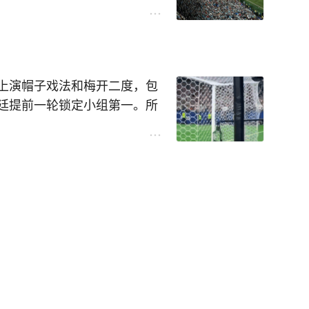
进球。
梅西的大教堂》（见图），其
球领先被追平（对荷兰、法
0大名场面之和。
（对埃及、英格兰）。
是光天化日下对公平公正的亵
球；本届梅西进8球，却无缘
的央媒都是正常报道梅西的，
上演帽子戏法和梅开二度，包
数“水军”的所谓支持，不过
廷提前一轮锁定小组第一。所
，小小的《天下足球》，想撼
有首发，而是坐在替补席上。
撼树和螳螂挡车吗？不是足球
任意球时，你看坐在替补席上
的笑，告诉人们，不要认为阿
佛得角）、罗梅罗（对埃
）、恩佐（对埃及和英格
都轰入漂亮且重要的进球，帮助
时那种自豪的笑，是很有依据
参加，人们对阿根廷无须过多