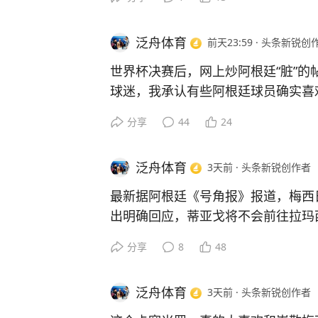
王当会节哀顺变。
梅西显然对卡塞米罗的加盟也非常欢
明天上午的联盟杯，梅西肯定参加不
赛，迈阿密4-2圣路易斯，梅西奉献
看足球上咪咕视频。
泛舟体育
前天23:59
·
头条新锐创
罗在防守端也踢出了高水平。
有一个镜头，卡塞米罗在禁区内倒地
世界杯决赛后，网上炒阿根廷“脏”的
叫好。真可谓：昔日皇萨死对头，如
球迷，我承认有些阿根廷球员确实喜
梅西与卡塞米罗由对手变为队友，真
脚，性格和品性都是非常好的。
分享
44
24
估计明天的北美联盟杯，梅西和卡塞
（1）梅西。世界杯决赛后，满眼含
看足球上咪咕视频。
牙夺冠，也接受了包括库库雷利亚在
泛舟体育
3天前
·
头条新锐创作者
（2）麦卡利斯特。2022世界杯四
发生大规模冲突，但小麦一直保持微
最新据阿根廷《号角报》报道，梅西
微笑。
出明确回应，蒂亚戈将不会前往拉玛
（3）阿尔瓦雷斯。从不在场上惹事
训继续训练。
分享
8
48
飞奔和努力进球上面了。从小至今，
之前蒂亚戈将前往巴塞罗那拉玛西亚
处纹身。
样。有些媒体和球迷甚至还兴奋地预
（4）劳塔罗。看似面相凶狠，其实
泛舟体育
3天前
·
头条新锐创作者
梅西对待自己能否参加世界杯的态度
人。世界杯决赛没能上场，劳塔罗心
绩和建设，自己就参加；反之则反。