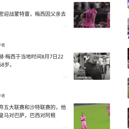
密迎战蒙特雷，梅西因父亲去
就落到德保罗和卡塞米罗身
地斩，打破场上僵局，这个进
作者
的那粒贴地斩。
衣，里面露出的居然是梅西的1
·梅西于当地时间8月7日22
，意思显然是这粒进球献给正
8岁。
一点安慰。
帮助阿根廷3-0大胜阿尔及
的球迷，对队友也是个鼓励。
和胜利的激动，而是源于之前
看来，梅西所说的艰难日子，
作者
，梅西短短的十天假期，大部
。
弃五大联赛和沙特联赛的，他
病重的父亲带去安慰，可惜没
皇马对巴萨，巴西对阿根
离世。伤痕需要时间愈合。球