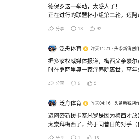
德保罗这一举动，太感人了！
正在进行的联盟杯小组第二轮，迈阿
世回阿根廷，苏牙因禁赛缺席。担子
分享
13
92
上。其中德保罗出任场上队长。
上半场补水之后，德保罗轰入一粒贴
泛舟体育
昨天11:21
·
头条新锐创
球很像2022世界杯梅西打进墨西哥
进球之后，德保罗脱掉自己的7号球
据多家权威媒体报道，梅西父亲豪尔赫
0号球衣，他不断转身显示后背号码
时在罗萨里奥一家疗养院离世，享年6
处于悲伤中的梅西，希望能带给球王
记得世界杯小组首战，梅西用帽子戏法
分享
9
5
德保罗的这个举动，自然感动看台上
利亚。赛后梅西哭了，并非源于进球
期待迈阿密能拿下这场比赛。
梅西和家人度过一段艰难日子。现在
看足球上咪咕视频。
泛舟体育
昨天04:16
·
头条新锐创
就是指父亲患重病。而世界杯结束后
分时间也是陪父亲在罗萨里奥度过的
迈阿密新援卡塞米罗是因为梅西才放
今夏世界杯，梅西特别想用卫冕，给
太崇拜梅西了，终于同昔日的对手（
能实现，反而父亲在世界杯后不久就
廷），变为同一战豪里的战友。
分享
1
13