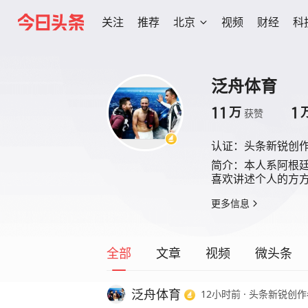
关注
推荐
北京
视频
财经
科
泛舟体育
11
1
万
获赞
认证：
头条新锐创
简介：
本人系阿根
喜欢讲述个人的方
更多信息
全部
文章
视频
微头条
泛舟体育
12小时前
·
头条新锐创作