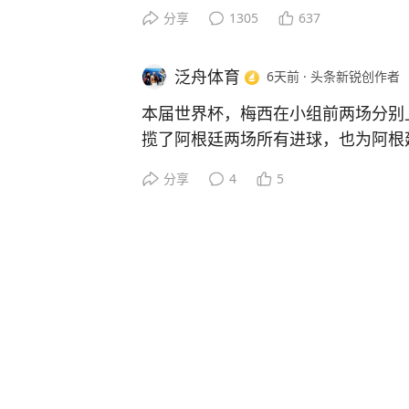
梅西的名字。
分享
1305
637
键的进球应该是淘汰赛对埃及的扳平
但本届世界杯最有名的摄影作品是《
（5）上届阿根廷在淘汰赛常常是2
震撼力显然盖过央视评选的世界杯5
国）；本届则常常在落后时上演逆转
泛舟体育
6天前
·
头条新锐创作者
《天下足球》对梅西的无视，显然就
（6）上届梅西进7球，拿到世界杯金
渎，因为包括新华网、人民日报在内
本届世界杯，梅西在小组前两场分别
世界杯金球。
所以根本不存在政治方面的封杀，而无
揽了阿根廷两场所有进球，也为阿根
看足球上咪咕视频。
是“霍门酒肉臭”的喧嚣，小小的资本
以小组第三场与约旦的比赛，梅西没
分享
4
5
动梅西的历史地位，不是典型的蚍蜉
当洛塞尔索为阿根廷轰进一粒漂亮的
意识形态领域闹出的最大笑话吗？
的梅西多开心啊，那是一种充满自豪
看足球上咪咕视频。
根廷只有梅西能进球。
果然，在后面的淘汰赛中，利马（对
及）、麦卡利斯特和小蜘蛛（对瑞士
兰）、劳塔罗（对瑞士和英格兰 ）
阿根廷挺进决赛，所以梅西在对约旦
和底气的。
也因此，下届世界杯，无论梅西是否