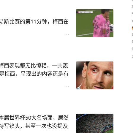
西在世界杯正赛的进球也有水
要知道，梅西职业生涯参加所
易斯比赛的第11分钟，梅西在
国家队，均获得小组出线，这
，皮球直入球门死角，这个破
的机会，算上今天这场比赛，
间愈合，唯一能缩短愈合时间
攻进14球，今天上午梅西的第
不断获胜，不断夺取新的冠
第14球，梅西真的太厉害了，
梅西表现都无比惊艳，一共轰
是砍瓜切菜，易如反掌。
断”的路上，梅西进球后的笑
还是梅西，呈现出的内容还是有
西状态非常好，非常想夺利联
年的双冠王，甚至更多的冠
强，本届则更顽强，再艰难也
座金球奖，是非常有可能的。
励了梅西，最后夺得了冠军；
会。
本届世界杯50大名场面，居然
梅西全是非点进球。
特写镜头，甚至一次也没提及
最关键的进球；本届梅西最关