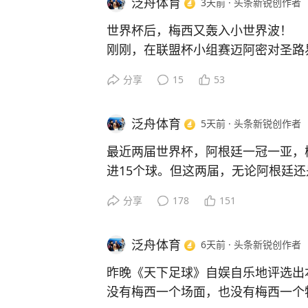
泛舟体育
3天前
·
头条新锐创作者
球容易的声音熄灭了——总不能说梅
分吧。
世界杯后，梅西又轰入小世界波！
回到迈阿密，正赶上联盟杯小组赛。
刚刚，在联盟杯小组赛迈阿密对圣路
有的小组赛，无论是在俱乐部还是在
禁区内接队友传中，不停球直接射门
分享
15
53
肯定也是一个骄傲的世界纪录。
门，也算是个小世界波。
恰好，北美联盟杯也是梅西大显身手
世界杯决赛失利，梅西说伤痕需要时
梅西在联盟杯已经踢了12场比赛，共
泛舟体育
5天前
·
头条新锐创作者
的方法，就是不断比赛，不断进球，
二粒进球，就是他在联盟杯上攻入的
军。
最近两届世界杯，阿根廷一冠一亚，
无论是世界杯还是联盟杯，进球都像
梅西刚刚这个漂亮进球，就是走在“不
进15个球。但这两届，无论阿根廷
看足球上咪咕视频。
容，就是伤口的愈合剂，看得出，梅
区别的，至少有如下几点。
分享
178
151
盟杯冠军，也非常想率迈阿密成为今
（1）上届梅西和阿根廷夺冠欲望更
军。倘如此，梅西今年获得个人第九
不放弃。
看足球上咪咕视频。
泛舟体育
6天前
·
头条新锐创作者
（2）上届是输了首场比赛，反而激
本届则是输了最后一场，痛失卫冕机
昨晚《天下足球》自娱自乐地评选出
（3）上届梅西罚进4粒点球，本届
没有梅西一个场面，也没有梅西一个
（4）上届梅西小组赛对墨西哥轰入