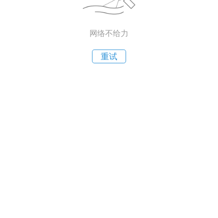
网络不给力
重试