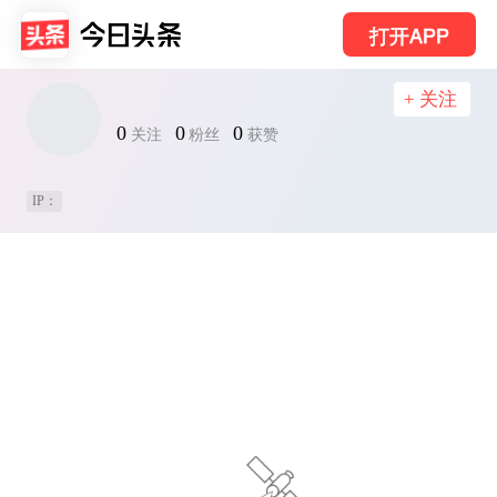
打开APP
+ 关注
0
0
0
关注
粉丝
获赞
IP：