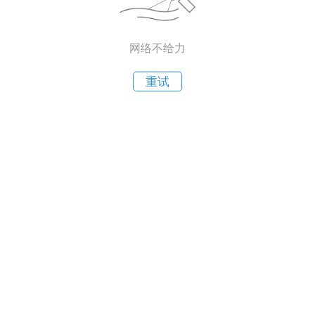
网络不给力
重试