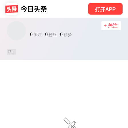
打开APP
+ 关注
0
0
0
关注
粉丝
获赞
IP：