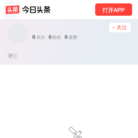
打开APP
+ 关注
0
0
0
关注
粉丝
获赞
IP：