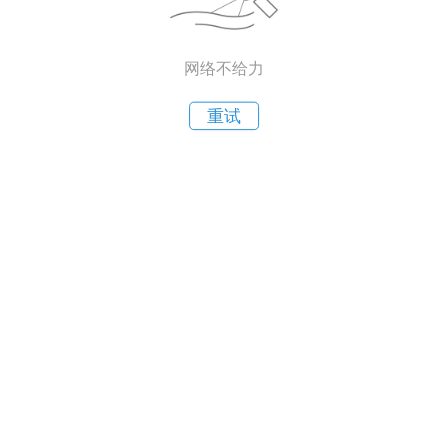
网络不给力
重试